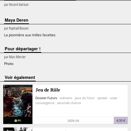
par
Vincent Vatrican
Maya Deren
par
Raphaël Bassan
La pionnière aux milles facettes
Pour départager !
par
Marc Mercier
Photo
voir également
Jeu de Rôle
Dossier Futurs
· scénario · jeux du futur · sprawl · usae ·
convergence · seconde chance
#6
4,50 €
2009-04