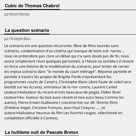
Cubic de Thomas Chabrol
par
Vincent Vatrican
La question scénario
par
Christophe Blanc
Le scénario est une question récurrente. Rêve de films tournés sans
scénario, condamnation d'un cinéma qui manque de bons scé- narios ...
nous ne prétendons pas clore un débat qui n'a sans doute pas de fin, nous
avons simplement réuni quelques personnes, à l'heure où semble-t-il revient
en force une théorie de la modélisation du scénario, pour tenter de cerner
les enjeux scénario dans "le monde du court métrage". Réponse partielle et
partiale à travers les propos de Brigitte Pardo (représentant les
programmes courts de Canal+), Christophe Blanc (dont Faute de soleil sera
bientôt sur les écrans), animateur de la ren- contre, Laurent Cantet
(auteur/réalisateur du récent et très beau Jeux de plage), Didier Bivel
(auteur/réa- lisateur du tout aussi récent et tout aussi beau Comme les
autres), Pierre Erwan Guillaume ( coscénariste sur dif- férents films
d'Hélène Angel, Christine François, Jean-Paul Civeyrac ... , et
auteur/réalisateur heureux du film Les fourmis rouges, sélectionné en
compétition officielle à Cannes).
La huitième nuit de Pascale Breton