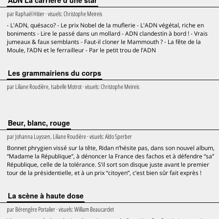
ADN La carrière d’une star
par
Raphaël Hitier
· visuels:
Christophe Meireis
- L'ADN, quésaco? - Le prix Nobel de la muflerie - L'ADN végétal, riche en
boniments - Lire le passé dans un mollard - ADN clandestin à bord ! - Vrais
jumeaux & faux semblants - Faut-il cloner le Mammouth ? - La fête de la
Moule, l’ADN et le ferrailleur - Par le petit trou de l’ADN
Les grammairiens du corps
par
Liliane Roudière, Isabelle Motrot
· visuels:
Christophe Meireis
Beur, blanc, rouge
par
Johanna Luyssen, Liliane Roudière
· visuels:
Aldo Sperber
Bonnet phrygien vissé sur la tête, Ridan n’hésite pas, dans son nouvel album,
“Madame la République”, à dénoncer la France des fachos et à défendre “sa”
République, celle de la tolérance. S’il sort son disque juste avant le premier
tour de la présidentielle, et à un prix “citoyen”, c’est bien sûr fait exprès !
La scène à haute dose
par
Bérengère Portalier
· visuels:
William Beaucardet