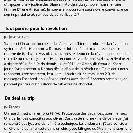
d’imposer une « justice des Blancs ». Au-delà du symbole (nommer une
femme ET une Africaine), la nouvelle procureure saura-t-elle convaincre de
son impartialité et, surtout, de son efficacité ?
Tout perdre pour la révolution
par
Johanna Luyssen
Samar et Omar ont tourné le dos à leur vie d’hier et embrassé la révolution
syrienne. À Paris comme à Damas, ils luttent, à leur manière, contre le
régime de Bachar al-Assad. Un an après le début de la révolution, qui est en
train de tourner en guerre civile, rencontre avec Samar Yazbek, écrivaine et
activiste réfugiée à Paris depuis juillet 2011, et Omar, dit Omar al-Khani,
jeune Syrien revenu à Damas dès le début de la révolution. Tous deux nous
racontent, concrètement, leur lutte. Histoire d’une révolution 2.0, de
messages Facebook en vidéos tournées avec des téléphones portables, en
passant par des distributions de tablettes de chocolat…
Du deal au trip
par
Dr Kpote
Un mardi matin, j’ai emprunté l’A6, l’autoroute des vacances, pour filer aux
Ulis parler des conduites addictives. Dans cette morne ville de banlieue, j’ai
rencontré des lycéens de la filière technique. Le lendemain, j’étais convié à
un Grenelle de la fumette dans un chic lycée bilingue du XVe arrondissement