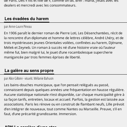
de Paris. Des « fils et fille de », comme on dit. Bref : mardi, j’étais avec les
dealers et mercredi avec les consommateurs.
Les évadées du harem
par
Anne-Laure Pineau
En 1906 paraît le dernier roman de Pierre Loti, Les Désenchantées, récit de
la rencontre d’un diplomate et homme de lettres célèbre, André Lhéry, et de
trois mystérieuses jeunes Orientales voilées, confinées au harem, Djénane,
Mélek et Zeyneb. Un roman à succès né d’une histoire vraie où l’auteur
même fut, bien malgré lui, le jouet d’une rocambolesque supercherie
manigancée par trois femmes éprises de liberté.
La galère au sens propre
par
Alice Gilloire
· visuels:
Mélanie Bahuon
Les bains-douches municipaux, que l’on pensait relégués au passé,
connaissent depuis quelques années une fréquentation en hausse régulière.
Aucune statistique nationale n’est disponible, car chaque municipalité gère à
sa façon tarifs, entretien, locaux et accueil. Parfois, la gestion est laissée aux
associations. Paris les rénove ou en construit de flambant neufs, Lille prévoit
d’en intégrer de nouveaux, tout comme Nantes ou Marseille. Preuve, s’il en
faut, d’une précarité grandissante. Immersion.