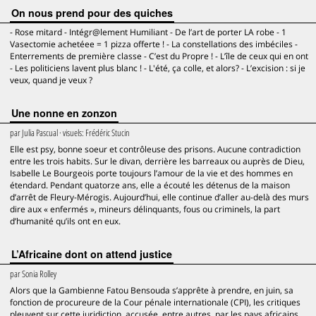
On nous prend pour des quiches
- Rose mitard - Intégr@lement Humiliant - De l’art de porter LA robe - 1
Vasectomie achetéee = 1 pizza offerte ! - La constellations des imbéciles -
Enterrements de première classe - C’est du Propre ! - L’île de ceux qui en ont
- Les politiciens lavent plus blanc ! - L'été, ça colle, et alors? - L’excision : si je
veux, quand je veux ?
Une nonne en zonzon
par
Julia Pascual
· visuels:
Frédéric Stucin
Elle est psy, bonne soeur et contrôleuse des prisons. Aucune contradiction
entre les trois habits. Sur le divan, derrière les barreaux ou auprès de Dieu,
Isabelle Le Bourgeois porte toujours l’amour de la vie et des hommes en
étendard. Pendant quatorze ans, elle a écouté les détenus de la maison
d’arrêt de Fleury-Mérogis. Aujourd’hui, elle continue d’aller au-delà des murs
dire aux « enfermés », mineurs délinquants, fous ou criminels, la part
d’humanité qu’ils ont en eux.
L’Africaine dont on attend justice
par
Sonia Rolley
Alors que la Gambienne Fatou Bensouda s’apprête à prendre, en juin, sa
fonction de procureure de la Cour pénale internationale (CPI), les critiques
pleuvent sur cette juridiction, accusée, entre autres, par les pays africains