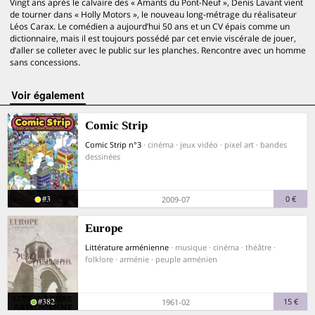
Vingt ans après le calvaire des « Amants du Pont-Neuf », Denis Lavant vient
de tourner dans « Holly Motors », le nouveau long-métrage du réalisateur
Léos Carax. Le comédien a aujourd’hui 50 ans et un CV épais comme un
dictionnaire, mais il est toujours possédé par cet envie viscérale de jouer,
d’aller se colleter avec le public sur les planches. Rencontre avec un homme
sans concessions.
voir également
Comic Strip
Comic Strip n°3
· cinéma · jeux vidéo · pixel art · bandes
dessinées
#3
0 €
2009-07
Europe
Littérature arménienne
· musique · cinéma · théâtre ·
folklore · arménie · peuple arménien
#382
15 €
1961-02