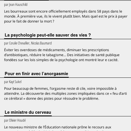
par
Jean Hauschild
Les bourreaux sont encore officiellement employés dans 58 pays dans le
monde. À première vue, ils le vivent plutôt bien. Mais quel est le prix à payer
pour le fait de donner la mort ?
La psychologie peut-elle sauver des vies ?
par
Coralie Chevallier, Nicolas Baumard
Éviter les overdoses de médicaments, diminuer les prescriptions
d’antibiotiques, réduire le tabagisme... Des initiatives de santé publique
fondées sur les lois simples de la psychologie ont montré leur e cacité.
Pour en finir avec l’anorgasmie
par
Kayt Sukel
Pour beaucoup de femmes, l’orgasme reste di cile, voire impossible à
atteindre. La découverte des multiples zones impliquées dans ce « feu d’arti
ce cérébral » donne des pistes pour résoudre le problème.
Le ministre du cerveau
par
Olivier Houdé
Le nouveau ministre de l’Éducation nationale prône le recours aux