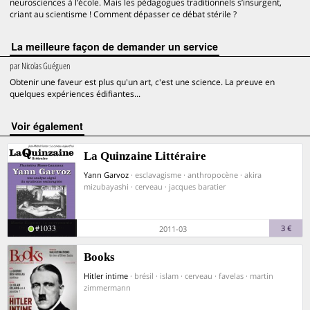
neurosciences à l’école. Mais les pédagogues traditionnels s’insurgent,
criant au scientisme ! Comment dépasser ce débat stérile ?
La meilleure façon de demander un service
par
Nicolas Guéguen
Obtenir une faveur est plus qu'un art, c'est une science. La preuve en
quelques expériences édifiantes...
voir également
La Quinzaine Littéraire
Yann Garvoz
· esclavagisme · anthropocène · akira
mizubayashi · cerveau · jacques baratier
#1033
3 €
2011-03
Books
Hitler intime
· brésil · islam · cerveau · favelas · martin
zimmermann