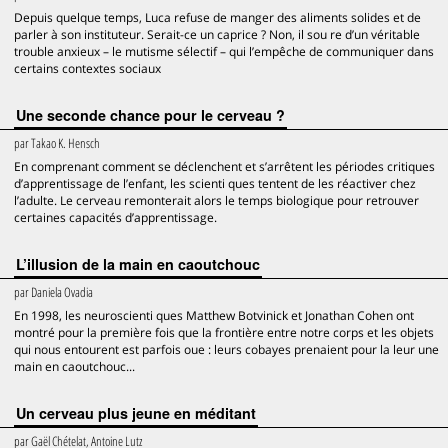
Depuis quelque temps, Luca refuse de manger des aliments solides et de
parler à son instituteur. Serait-ce un caprice ? Non, il sou re d’un véritable
trouble anxieux – le mutisme sélectif – qui l’empêche de communiquer dans
certains contextes sociaux
Une seconde chance pour le cerveau ?
par
Takao K. Hensch
En comprenant comment se déclenchent et s’arrêtent les périodes critiques
d’apprentissage de l’enfant, les scienti ques tentent de les réactiver chez
l’adulte. Le cerveau remonterait alors le temps biologique pour retrouver
certaines capacités d’apprentissage.
L’illusion de la main en caoutchouc
par
Daniela Ovadia
En 1998, les neuroscienti ques Matthew Botvinick et Jonathan Cohen ont
montré pour la première fois que la frontière entre notre corps et les objets
qui nous entourent est parfois oue : leurs cobayes prenaient pour la leur une
main en caoutchouc...
Un cerveau plus jeune en méditant
par
Gaël Chételat, Antoine Lutz