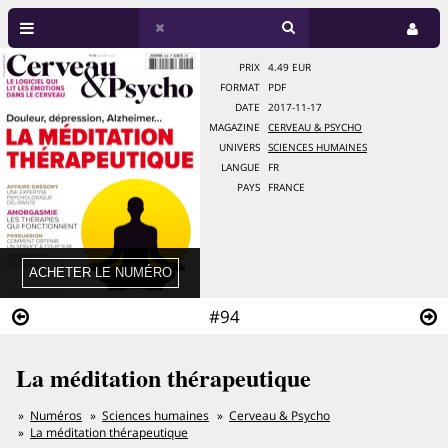
PRIX
4.49 EUR
FORMAT
PDF
DATE
2017-11-17
MAGAZINE
CERVEAU & PSYCHO
UNIVERS
SCIENCES HUMAINES
LANGUE
FR
PAYS
FRANCE
#94
La méditation thérapeutique
Numéros
Sciences humaines
Cerveau & Psycho
La méditation thérapeutique