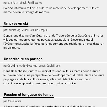
par
Jean Fortin
· visuels:
Rémi Beaulieu
Baie-Saint-Paul a fait de la culture un moteur de développement. Elle est
même devenue l’image de marque
Un pays en ski
par
Claudine Roy
· visuels:
Nathalie Mongeau
Depuis une dizaine d’années, la grande Traversée de la Gaspésie anime les
villages et met en valeur les paysages gaspésiens. Désormais établi,
l’événement suscite la fierté et l’engagement des résidents, en plus d’attirer
les visiteurs.
Un territoire en partage
par
Carole Brunet, Guy Boudreau
· visuels:
Carole Brunet
Dans Bellechasse, quatre municipalités ont uni leurs forces pour assurer
leur avenir dans une perspective de développement durable. Fières de leurs
paysages et de leur culture rurale, elles ont fédéré leurs voix pour
concrétiser un projet prometteur pour tout le territoire.
Passion et longueur de temps
par
Donald Vézina
À Deschambault-Grondines, le patrimoine est ancré dans les moeurs.