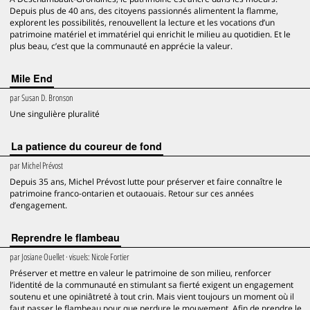
Depuis plus de 40 ans, des citoyens passionnés alimentent la flamme,
explorent les possibilités, renouvellent la lecture et les vocations d’un
patrimoine matériel et immatériel qui enrichit le milieu au quotidien. Et le
plus beau, c’est que la communauté en apprécie la valeur.
Mile End
par
Susan D. Bronson
Une singulière pluralité
La patience du coureur de fond
par
Michel Prévost
Depuis 35 ans, Michel Prévost lutte pour préserver et faire connaître le
patrimoine franco-ontarien et outaouais. Retour sur ces années
d’engagement.
Reprendre le flambeau
par
Josiane Ouellet
· visuels:
Nicole Fortier
Préserver et mettre en valeur le patrimoine de son milieu, renforcer
l’identité de la communauté en stimulant sa fierté exigent un engagement
soutenu et une opiniâtreté à tout crin. Mais vient toujours un moment où il
faut passer le flambeau pour que perdure le mouvement. Afin de prendre le