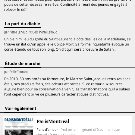
pouls de cette nécessaire relève, Continuité a réuni des jeunes engagés à
relever le défi.
La part du diable
par
Pierre Lahoud
· visuels:
Pierre Lahoud
En plein milieu du golfe du Saint-Laurent, à côté des îles de la Madeleine, se
trouve un îlot qu’on appelle le Corps-Mort. Sa forme inquiétante évoque un
corps étendu de tout son long. On dit qu’il serait l’oeuvre de Satan...
Étude de marché
par
Émilie Tanniou
En 2010, 50 ans après sa fermeture, le Marché Saint-Jacques retrouvait ses
étals, ses produits frais, ses odeurs attirantes. Si ce retour aux sources
augure bien pour sa conservation à venir, les transformations qu’il a subies
l’ont cependant privé de plusieurs caractéristiques distinctives.
voir également
ParisMontréal
Paris d’amour
· fred pellerin · gérard uféras · monique
simard · françois chartier