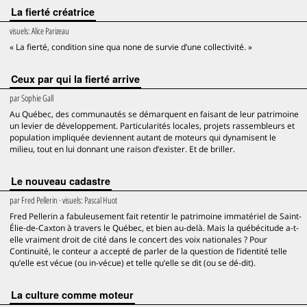
La fierté créatrice
visuels:
Alice Parizeau
« La fierté, condition sine qua none de survie d’une collectivité. »
Ceux par qui la fierté arrive
par
Sophie Gall
Au Québec, des communautés se démarquent en faisant de leur patrimoine
un levier de développement. Particularités locales, projets rassembleurs et
population impliquée deviennent autant de moteurs qui dynamisent le
milieu, tout en lui donnant une raison d’exister. Et de briller.
Le nouveau cadastre
par
Fred Pellerin
· visuels:
Pascal Huot
Fred Pellerin a fabuleusement fait retentir le patrimoine immatériel de Saint-
Élie-de-Caxton à travers le Québec, et bien au-delà. Mais la québécitude a-t-
elle vraiment droit de cité dans le concert des voix nationales ? Pour
Continuité, le conteur a accepté de parler de la question de l’identité telle
qu’elle est vécue (ou in-vécue) et telle qu’elle se dit (ou se dé-dit).
La culture comme moteur