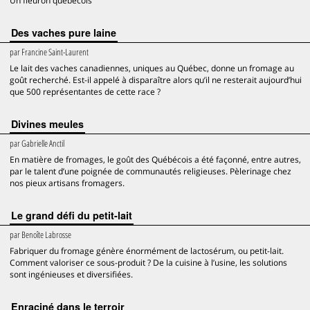
Un fleuron québécois
Des vaches pure laine
par
Francine Saint-Laurent
Le lait des vaches canadiennes, uniques au Québec, donne un fromage au
goût recherché. Est-il appelé à disparaître alors qu’il ne resterait aujourd’hui
que 500 représentantes de cette race ?
Divines meules
par
Gabrielle Anctil
En matière de fromages, le goût des Québécois a été façonné, entre autres,
par le talent d’une poignée de communautés religieuses. Pèlerinage chez
nos pieux artisans fromagers.
Le grand défi du petit-lait
par
Benoîte Labrosse
Fabriquer du fromage génère énormément de lactosérum, ou petit-lait.
Comment valoriser ce sous-produit ? De la cuisine à l’usine, les solutions
sont ingénieuses et diversifiées.
Enraciné dans le terroir