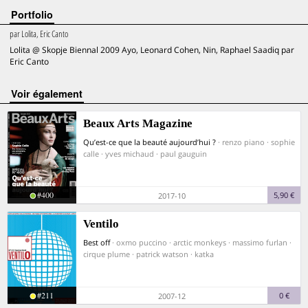
Portfolio
par
Lolita, Eric Canto
Lolita @ Skopje Biennal 2009 Ayo, Leonard Cohen, Nin, Raphael Saadiq par
Eric Canto
voir également
Beaux Arts Magazine
Qu’est-ce que la beauté aujourd’hui ?
· renzo piano · sophie
calle · yves michaud · paul gauguin
#400
5,90 €
2017-10
Ventilo
Best off
· oxmo puccino · arctic monkeys · massimo furlan ·
cirque plume · patrick watson · katka
#211
0 €
2007-12