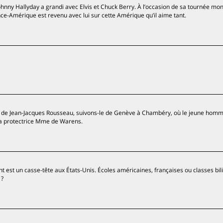
Johnny Hallyday a grandi avec Elvis et Chuck Berry. À l’occasion de sa tournée mon
e-Amérique est revenu avec lui sur cette Amérique qu’il aime tant.
ce de Jean-Jacques Rousseau, suivons-le de Genève à Chambéry, où le jeune homme
 sa protectrice Mme de Warens.
nt est un casse-tête aux États-Unis. Écoles américaines, françaises ou classes bil
 ?