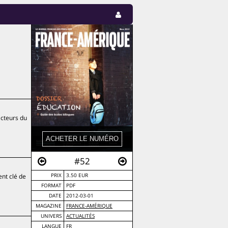
acteurs du
#52
nt clé de
PRIX
3.50 EUR
FORMAT
PDF
DATE
2012-03-01
MAGAZINE
FRANCE-AMÉRIQUE
UNIVERS
ACTUALITÉS
LANGUE
FR