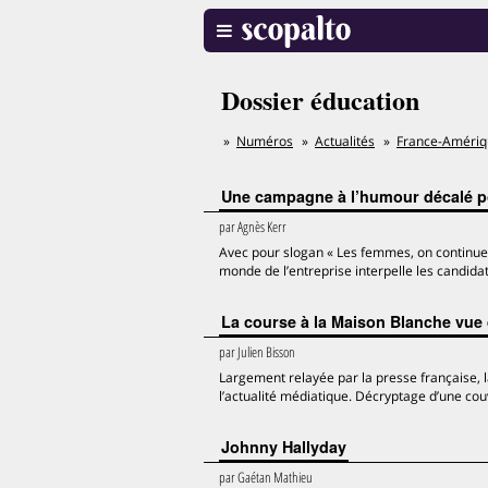
Dossier éducation
Numéros
Actualités
France-Améri
Une campagne à l’humour décalé po
par
Agnès Kerr
Avec pour slogan « Les femmes, on continue à
monde de l’entreprise interpelle les candidats
La course à la Maison Blanche vue
par
Julien Bisson
Largement relayée par la presse française,
l’actualité médiatique. Décryptage d’une couv
Johnny Hallyday
par
Gaétan Mathieu