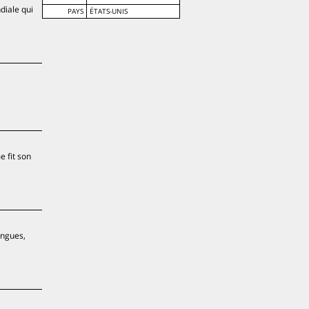
diale qui
PAYS
ÉTATS-UNIS
 fit son
ingues,