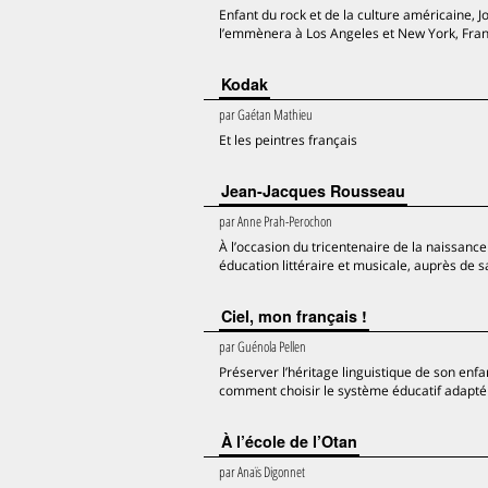
Enfant du rock et de la culture américaine, 
l’emmènera à Los Angeles et New York, Franc
Kodak
par
Gaétan Mathieu
Et les peintres français
Jean-Jacques Rousseau
par
Anne Prah-Perochon
À l’occasion du tricentenaire de la naissan
éducation littéraire et musicale, auprès de
Ciel, mon français !
par
Guénola Pellen
Préserver l’héritage linguistique de son enfa
comment choisir le système éducatif adapté
À l’école de l’Otan
par
Anaïs Digonnet