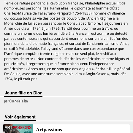
Terre de refuge pendant la Révolution française, Philadelphie accueillit de
nombreuses personnalités. Parmi elles, le diplomate et homme d’État
Charles-Maurice de Talleyrand-Périgord (1754-1838), homme d’influence
qui occupa toute sa vie des postes de pouvoir, de l’Ancien Régime à la
Monarchie de Juillet en passant par le Consulat et l’Empire. Il séjournera en
Amérique d'avril 1794 à juin 1796. Tantôt décrit comme un traître, ou
comme un homme des lumières fidèle à la France, il est admiré ou détesté
par ses contemporains qui s’accordent néanmoins sur un fait : il fut l’un des
pionniers de la diplomatie française, et surtout de l’antiaméricanisme. Ainsi,
en exil à Philadelphie, Talleyrand s’étonne dans une correspondance que
l’Amérique comptât « trente religions mais un seul plat, le rosbif aux
pommes de terre ». Non content de décrire les Américains comme bigots et
peu civilisés, il regrettera que la France ait soutenu l'indépendance
américaine : « Après tout, ce ne sont que des Anglais », écrira-t-il. Le général
De Gaulle, avec une amertume semblable, dira « Anglo-Saxon », mais, dès
1794, le pli était pris.
Jeune fille en Dior
par
Guénola Pellen
voir également
Artpassions