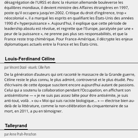
désagrégation de l'URSS et donc la réunion allemande bouleverse les
équilibres mondiaux, il devient ministre des Affaires étrangères en 1997,
poste qu'il occupera jusqu'en 2002. Critique du droit d'ingérence, trop «
néocolonial », il a marqué les esprits en qualifiant les États-Unis des années
1990 d'« hyperpuissance ». Aujourd'hui, il explique que cette période de
leadership absolu est révolue, et regrette que l'Europe, paralysée par une «
peur de la puissance », ne prenne pas plus ses responsabilités, et que la
France reste trop chimérique. Pour France-Amérique, il décrypte les enjeux
diplomatiques actuels entre la France et les États-Unis.
Louis-Ferdinand Céline
par
Vincent Dozol
· visuels:
Cillie Pam
De la génération d’auteurs qui ont raconté le massacre de la Grande guerre,
Céline reste le plus connu, le plus admiré, controversé et le plus étudié. Peu
d’écrivains de cette époque suscitent encore aujourd’hui autant de passions.
Celui qui a soutenu la collaboration pendant l’Occupation, en affichant son
antisémitisme — « je ne suis pas assez bête pour être antisémite, je suis
anti-tout, voilà . » ou « Moi qui suis raciste biologique... » — électrise bien au-
delà de la littérature, comme la non-célébration du cinquantenaire de sa
mort, en 2011, a pu en témoigner.
Talleyrand
par
Anne Prah-Perochon