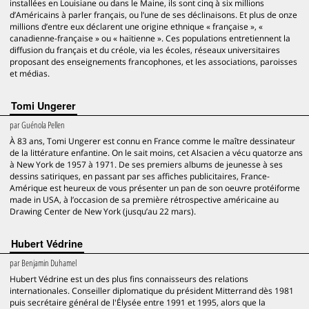
installées en Louisiane ou dans le Maine, ils sont cinq à six millions
d’Américains à parler français, ou l’une de ses déclinaisons. Et plus de onze
millions d’entre eux déclarent une origine ethnique « française », «
canadienne-française » ou « haïtienne ». Ces populations entretiennent la
diffusion du français et du créole, via les écoles, réseaux universitaires
proposant des enseignements francophones, et les associations, paroisses
et médias.
Tomi Ungerer
par
Guénola Pellen
À 83 ans, Tomi Ungerer est connu en France comme le maître dessinateur
de la littérature enfantine. On le sait moins, cet Alsacien a vécu quatorze ans
à New York de 1957 à 1971. De ses premiers albums de jeunesse à ses
dessins satiriques, en passant par ses affiches publicitaires, France-
Amérique est heureux de vous présenter un pan de son oeuvre protéiforme
made in USA, à l’occasion de sa première rétrospective américaine au
Drawing Center de New York (jusqu’au 22 mars).
Hubert Védrine
par
Benjamin Duhamel
Hubert Védrine est un des plus fins connaisseurs des relations
internationales. Conseiller diplomatique du président Mitterrand dès 1981
puis secrétaire général de l'Élysée entre 1991 et 1995, alors que la