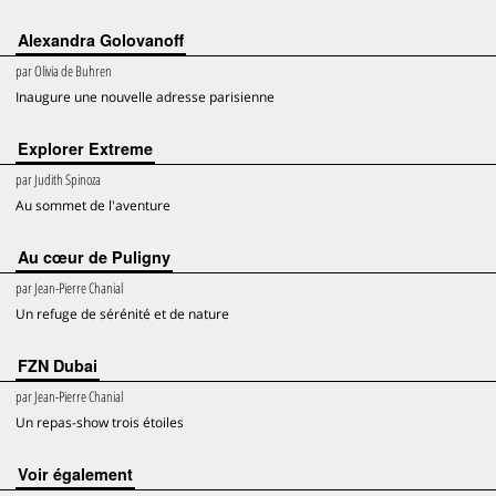
Alexandra Golovanoff
par
Olivia de Buhren
Inaugure une nouvelle adresse parisienne
Explorer Extreme
par
Judith Spinoza
Au sommet de l'aventure
Au cœur de Puligny
par
Jean-Pierre Chanial
Un refuge de sérénité et de nature
FZN Dubai
par
Jean-Pierre Chanial
Un repas-show trois étoiles
voir également