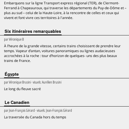
Embarquons sur la ligne Transport express régional (TER), de Clermont-
Ferrand à Chapeauroux, qui traverse les départements du Puy-de-Dôme et –
plus au sud – celui de la Haute-Loire, à la rencontre de celles et ceux qui
vivent et font vivre ces territoires à l'année.
Six itinéraires remarquables
par
Véronique B
À l’heure de la grande vitesse, certains trains choisissent de prendre leur
temps. Vapeur d’antan, voitures panoramiques ou lignes audacieuses
accrochées à la roche : tour d’horizon de quelques- uns des plus beaux
trains de France.
Égypte
par
Véronique Brusini
· visuels:
Aurélien Brusini
Le long du fleuve sacré
Le Canadien
par
Jean-François Gérard
· visuels:
Jean-François Gérard
La traversée du Canada hors du temps