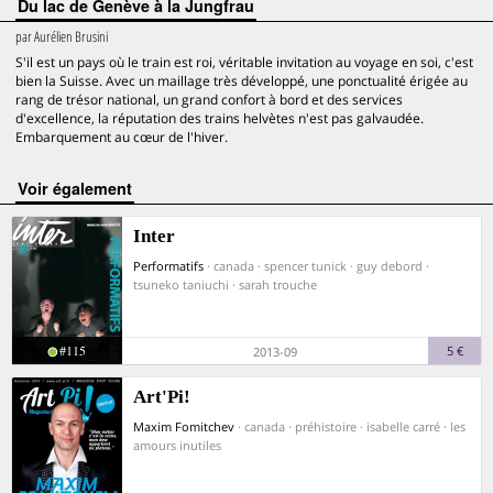
Du lac de Genève à la Jungfrau
par
Aurélien Brusini
S'il est un pays où le train est roi, véritable invitation au voyage en soi, c'est
bien la Suisse. Avec un maillage très développé, une ponctualité érigée au
rang de trésor national, un grand confort à bord et des services
d'excellence, la réputation des trains helvètes n'est pas galvaudée.
Embarquement au cœur de l'hiver.
voir également
Inter
Performatifs
· canada · spencer tunick · guy debord ·
tsuneko taniuchi · sarah trouche
#115
5 €
2013-09
Art'Pi!
Maxim Fomitchev
· canada · préhistoire · isabelle carré · les
amours inutiles