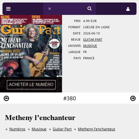
PRIX
4.99 EUR
FORMAT
LISEUSE EN LIGNE
DATE
2026-06-10
REVUE
GUITAR PART
UNIVERS
MUSIQUE
LANGUE
FR
PAYS
FRANCE
#380
Metheny l’enchanteur
Numéros
Musique
Guitar Part
Metheny l’enchanteur