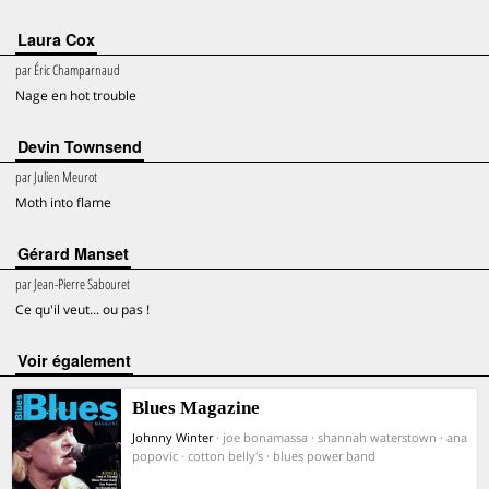
Laura Cox
par
Éric Champarnaud
Nage en hot trouble
Devin Townsend
par
Julien Meurot
Moth into flame
Gérard Manset
par
Jean-Pierre Sabouret
Ce qu'il veut... ou pas !
voir également
Blues Magazine
Johnny Winter
· joe bonamassa · shannah waterstown · ana
popovic · cotton belly's · blues power band