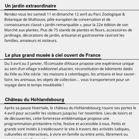
Un jardin extraordinaire
Rendez-vous les samedi 11 et dimanche 12 avril au Parc Zoologique &
Botanique de Mulhouse, pôle européen de conservation et de
connaissances classé « Jardin remarquable », pour la 22e édition de son
Marché aux plantes. Plus de 75 stands de plantes et fleurs, accessoires de
jardinage, décorations de jardin, artisanat et gastronomie raviront les
familles, amateurs et visiteurs.
Le plus grand musée à ciel ouvert de France
Du 3 avril au 3 janvier, l’Écomusée d’Alsace propose une expérience unique
au sein d’un village traditionnel alsacien, reconstitution de bâtiments datés
du XVIe au XXe siècle : les maisons à colombages, les artisans et leur savoir-
faire, les animaux, les objets de collection… vous transporteront pour un
voyage dans le temps inoubliable !
Château du Hohlandsbourg
Après sa pause hivernale, le château du Hohlandsbourg rouvre ses portes le
4 avril pour accueillir les visiteurs jusqu’au 1er novembre. Lieu de loisirs et
de découvertes, cette forteresse emblématique propose une
programmation printanière riche, festive et accessible à tous. Petits et
grands sont invités à (re)découvrir le site à travers des activités ludiques,
culturelles et interactives, à vivre en famille ou entre amis, librement ou