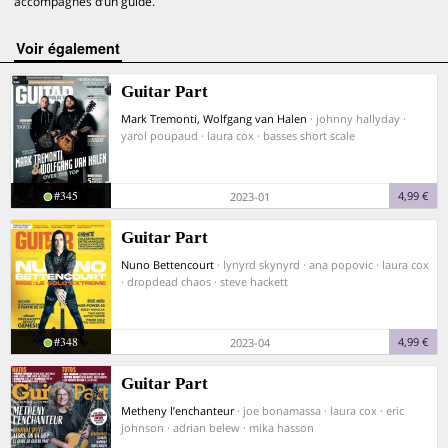
accompagnés d’un guide.
voir également
Guitar Part
Mark Tremonti, Wolfgang van Halen
· johnny hallyday ·
yarol poupaud · laura cox · basses short scale
#345
4,99 €
2023-01
Guitar Part
Nuno Bettencourt
· lynyrd skynyrd · ana popovic · laura cox
· dropdead chaos · steve hackett
#348
4,99 €
2023-04
Guitar Part
Metheny l’enchanteur
· joe bonamassa · laura cox · eric
johnson · adrian belew · mika hasson