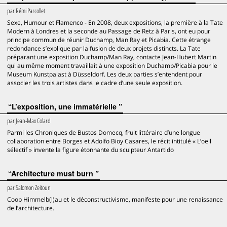
par
Rémi Parcollet
Sexe, Humour et Flamenco - En 2008, deux expositions, la première à la Tate
Modern à Londres et la seconde au Passage de Retz à Paris, ont eu pour
principe commun de réunir Duchamp, Man Ray et Picabia. Cette étrange
redondance s’explique par la fusion de deux projets distincts. La Tate
préparant une exposition Duchamp/Man Ray, contacte Jean-Hubert Martin
qui au même moment travaillait à une exposition Duchamp/Picabia pour le
Museum Kunstpalast à Düsseldorf. Les deux parties s’entendent pour
associer les trois artistes dans le cadre d’une seule exposition.
“L’exposition, une immatérielle ”
par
Jean-Max Colard
Parmi les Chroniques de Bustos Domecq, fruit littéraire d’une longue
collaboration entre Borges et Adolfo Bioy Casares, le récit intitulé « L’oeil
sélectif » invente la figure étonnante du sculpteur Antartido
“Architecture must burn ”
par
Salomon Zeitoun
Coop Himmelb(l)au et le déconstructivisme, manifeste pour une renaissance
de l’architecture.