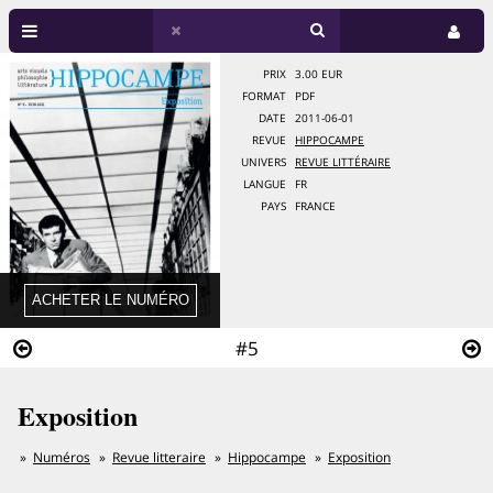
PRIX
3.00 EUR
FORMAT
PDF
DATE
2011-06-01
REVUE
HIPPOCAMPE
UNIVERS
REVUE LITTÉRAIRE
LANGUE
FR
PAYS
FRANCE
#5
Exposition
Numéros
Revue litteraire
Hippocampe
Exposition