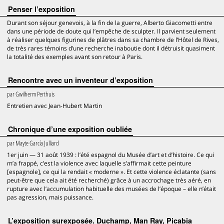
Penser l’exposition
Durant son séjour genevois, à la fin de la guerre, Alberto Giacometti entre
dans une période de doute qui l’empêche de sculpter. Il parvient seulement
à réaliser quelques figurines de plâtres dans sa chambre de l’Hôtel de Rives,
de très rares témoins d’une recherche inaboutie dont il détruisit quasiment
la totalité des exemples avant son retour à Paris.
Rencontre avec un inventeur d’exposition
par
Gwilherm Perthuis
Entretien avec Jean-Hubert Martin
Chronique d’une exposition oubliée
par
Mayte García Julliard
1er juin — 31 août 1939 : l’été espagnol du Musée d’art et d’histoire. Ce qui
m’a frappé, c’est la violence avec laquelle s’affirmait cette peinture
[espagnole], ce qui la rendait « moderne ». Et cette violence éclatante (sans
peut-être que cela ait été recherché) grâce à un accrochage très aéré, en
rupture avec l’accumulation habituelle des musées de l’époque – elle n’était
pas agression, mais puissance.
L’exposition surexposée. Duchamp, Man Ray, Picabia