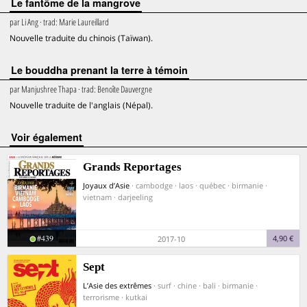
Le fantôme de la mangrove
par
Li Ang
· trad:
Marie Laureillard
Nouvelle traduite du chinois (Taïwan).
Le bouddha prenant la terre à témoin
par
Manjushree Thapa
· trad:
Benoîte Dauvergne
Nouvelle traduite de l'anglais (Népal).
voir également
Grands Reportages
Joyaux d’Asie
· cambodge · laos · québec · birmanie ·
vietnam · darjeeling
#439
4,90 €
2017-10
Sept
L’Asie des extrêmes
· surf · chine · bali · birmanie ·
terrorisme · kutkai