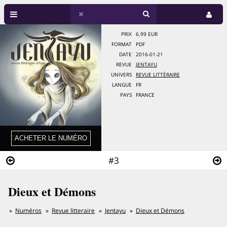
PRIX
6.99 EUR
FORMAT
PDF
DATE
2016-01-21
REVUE
JENTAYU
UNIVERS
REVUE LITTÉRAIRE
LANGUE
FR
PAYS
FRANCE
#3
Dieux et Démons
Numéros
Revue litteraire
Jentayu
Dieux et Démons