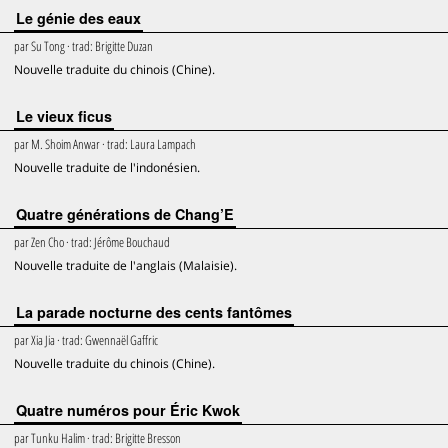
Le génie des eaux
par
Su Tong
· trad:
Brigitte Duzan
Nouvelle traduite du chinois (Chine).
Le vieux ficus
par
M. Shoim Anwar
· trad:
Laura Lampach
Nouvelle traduite de l'indonésien.
Quatre générations de Chang’E
par
Zen Cho
· trad:
Jérôme Bouchaud
Nouvelle traduite de l'anglais (Malaisie).
La parade nocturne des cents fantômes
par
Xia Jia
· trad:
Gwennaël Gaffric
Nouvelle traduite du chinois (Chine).
Quatre numéros pour Éric Kwok
par
Tunku Halim
· trad:
Brigitte Bresson