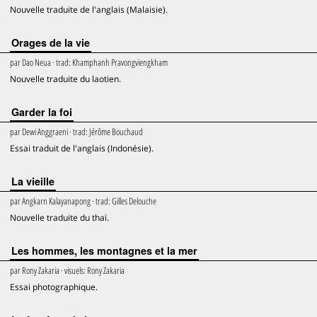
Nouvelle traduite de l'anglais (Malaisie).
Orages de la vie
par
Dao Neua
· trad:
Khamphanh Pravongviengkham
Nouvelle traduite du laotien.
Garder la foi
par
Dewi Anggraeni
· trad:
Jérôme Bouchaud
Essai traduit de l'anglais (Indonésie).
La vieille
par
Angkarn Kalayanapong
· trad:
Gilles Delouche
Nouvelle traduite du thaï.
Les hommes, les montagnes et la mer
par
Rony Zakaria
· visuels:
Rony Zakaria
Essai photographique.