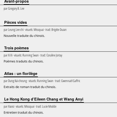
Avant-propos
par
Gregory B. Lee
Pièces vides
par
Leung Lee-chi
· visuels:
Missquai
· trad:
Brigitte Duzan
Nouvelle traduite du chinois.
Trois poèmes
par
Xi Xi
· visuels:
Running Swan
· trad:
Coraline Jortay
Poèmes traduits du chinois.
Atlas : un florilège
par
Dung Kai-cheung
· visuels:
Running Swan
· trad:
Gwennaël Gaffric
Extraits de roman traduit du chinois.
Le Hong Kong d’Eileen Chang et Wang Anyi
par
Xiaosi
· visuels:
Missquai
· trad:
Lucie Modde
Entretien traduit du chinois.