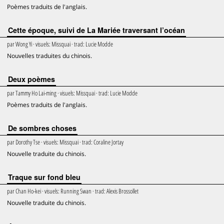
Poèmes traduits de l'anglais.
Cette époque, suivi de La Mariée traversant l’océan
par
Wong Yi
· visuels:
Missquai
· trad:
Lucie Modde
Nouvelles traduites du chinois.
Deux poèmes
par
Tammy Ho Lai-ming
· visuels:
Missquai
· trad:
Lucie Modde
Poèmes traduits de l'anglais.
De sombres choses
par
Dorothy Tse
· visuels:
Missquai
· trad:
Coraline Jortay
Nouvelle traduite du chinois.
Traque sur fond bleu
par
Chan Ho-kei
· visuels:
Running Swan
· trad:
Alexis Brossollet
Nouvelle traduite du chinois.