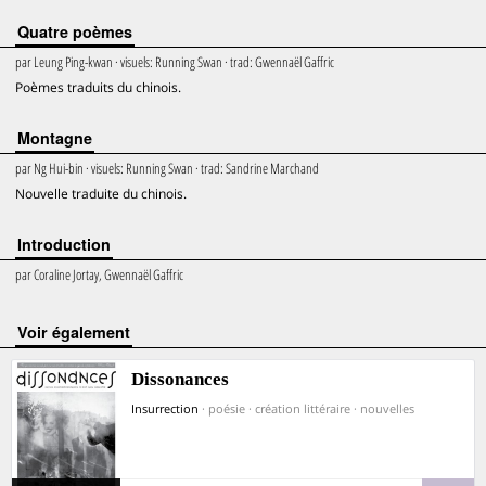
Quatre poèmes
par
Leung Ping-kwan
· visuels:
Running Swan
· trad:
Gwennaël Gaffric
Poèmes traduits du chinois.
Montagne
par
Ng Hui-bin
· visuels:
Running Swan
· trad:
Sandrine Marchand
Nouvelle traduite du chinois.
Introduction
par
Coraline Jortay, Gwennaël Gaffric
voir également
Dissonances
Insurrection
· poésie · création littéraire · nouvelles