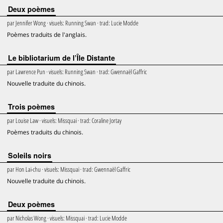
Deux poèmes
par
Jennifer Wong
· visuels:
Running Swan
· trad:
Lucie Modde
Poèmes traduits de l'anglais.
Le bibliotarium de l’Île Distante
par
Lawrence Pun
· visuels:
Running Swan
· trad:
Gwennaël Gaffric
Nouvelle traduite du chinois.
Trois poèmes
par
Louise Law
· visuels:
Missquai
· trad:
Coraline Jortay
Poèmes traduits du chinois.
Soleils noirs
par
Hon Lai-chu
· visuels:
Missquai
· trad:
Gwennaël Gaffric
Nouvelle traduite du chinois.
Deux poèmes
par
Nicholas Wong
· visuels:
Missquai
· trad:
Lucie Modde