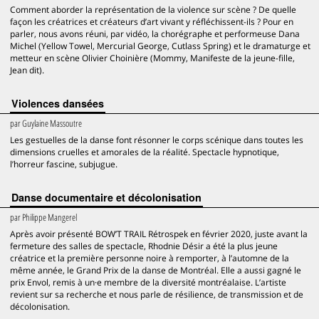
Comment aborder la représentation de la violence sur scène ? De quelle
façon les créatrices et créateurs d’art vivant y réfléchissent-ils ? Pour en
parler, nous avons réuni, par vidéo, la chorégraphe et performeuse Dana
Michel (Yellow Towel, Mercurial George, Cutlass Spring) et le dramaturge et
metteur en scène Olivier Choinière (Mommy, Manifeste de la jeune-fille,
Jean dit).
Violences dansées
par
Guylaine Massoutre
Les gestuelles de la danse font résonner le corps scénique dans toutes les
dimensions cruelles et amorales de la réalité. Spectacle hypnotique,
l’horreur fascine, subjugue.
Danse documentaire et décolonisation
par
Philippe Mangerel
Après avoir présenté BOW’T TRAIL Rétrospek en février 2020, juste avant la
fermeture des salles de spectacle, Rhodnie Désir a été la plus jeune
créatrice et la première personne noire à remporter, à l’automne de la
même année, le Grand Prix de la danse de Montréal. Elle a aussi gagné le
prix Envol, remis à un·e membre de la diversité montréalaise. L’artiste
revient sur sa recherche et nous parle de résilience, de transmission et de
décolonisation.