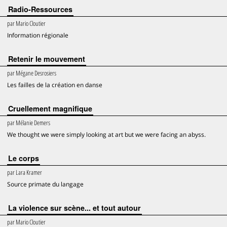
Radio-Ressources
par
Mario Cloutier
Information régionale
Retenir le mouvement
par
Mégane Desrosiers
Les failles de la création en danse
Cruellement magnifique
par
Mélanie Demers
We thought we were simply looking at art but we were facing an abyss.
Le corps
par
Lara Kramer
Source primate du langage
La violence sur scène... et tout autour
par
Mario Cloutier