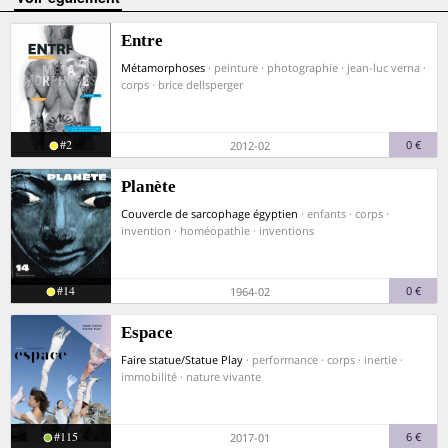
Entre
Métamorphoses
· peinture · photographie · jean-luc verna ·
corps · brice dellsperger
#2
0 €
2012-02
Planète
Couvercle de sarcophage égyptien
· enfants · corps ·
invention · homéopathie · inventions
#14
0 €
1964-02
Espace
Faire statue/Statue Play
· performance · corps · inertie ·
immobilité · nature vivante
#115
6 €
2017-01