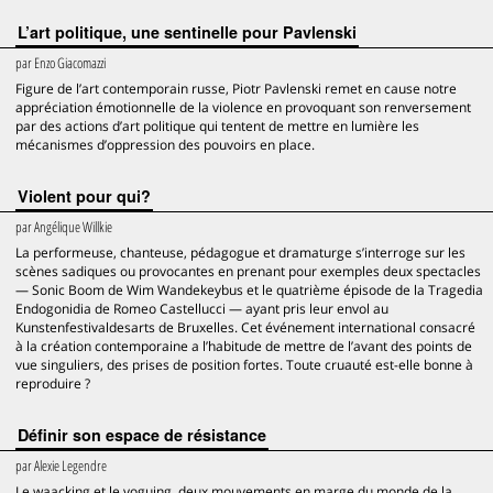
L’art politique, une sentinelle pour Pavlenski
par
Enzo Giacomazzi
Figure de l’art contemporain russe, Piotr Pavlenski remet en cause notre
appréciation émotionnelle de la violence en provoquant son renversement
par des actions d’art politique qui tentent de mettre en lumière les
mécanismes d’oppression des pouvoirs en place.
Violent pour qui?
par
Angélique Willkie
La performeuse, chanteuse, pédagogue et dramaturge s’interroge sur les
scènes sadiques ou provocantes en prenant pour exemples deux spectacles
— Sonic Boom de Wim Wandekeybus et le quatrième épisode de la Tragedia
Endogonidia de Romeo Castellucci — ayant pris leur envol au
Kunstenfestivaldesarts de Bruxelles. Cet événement international consacré
à la création contemporaine a l’habitude de mettre de l’avant des points de
vue singuliers, des prises de position fortes. Toute cruauté est-elle bonne à
reproduire ?
Définir son espace de résistance
par
Alexie Legendre
Le waacking et le voguing, deux mouvements en marge du monde de la