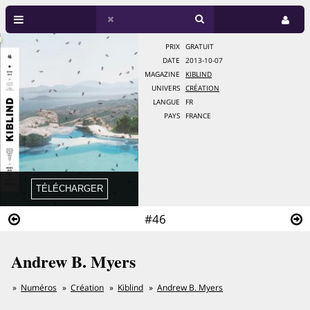
PRIX
GRATUIT
DATE
2013-10-07
MAGAZINE
KIBLIND
UNIVERS
CRÉATION
LANGUE
FR
PAYS
FRANCE
#46
Andrew B. Myers
Numéros
Création
Kiblind
Andrew B. Myers