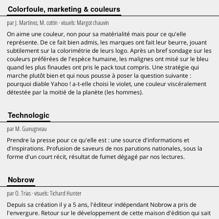
Colorfoule, marketing & couleurs
par
J. Martinez, M. cottin
· visuels:
Margot chauvin
On aime une couleur, non pour sa matérialité mais pour ce qu'elle
représente. De ce fait bien admis, les marques ont fait leur beurre, jouant
subtilement sur la colorimétrie de leurs logo. Après un bref sondage sur les
couleurs préférées de l'espèce humaine, les malignes ont misé sur le bleu
quand les plus finaudes ont pris le pack tout compris. Une stratégie qui
marche plutôt bien et qui nous pousse à poser la question suivante :
pourquoi diable Yahoo ! a-t-elle choisi le violet, une couleur viscéralement
détestée par la moitié de la planète (les hommes).
Technologic
par
M. Gueugneau
Prendre la presse pour ce qu'elle est : une source d'informations et
d'inspirations. Profusion de saveurs de nos parutions nationales, sous la
forme d'un court récit, résultat de fumet dégagé par nos lectures.
Nobrow
par
O. Trias
· visuels:
Tichard Hunter
Depuis sa création il y a 5 ans, l'éditeur indépendant Nobrow a pris de
l'envergure. Retour sur le développement de cette maison d'édition qui sait