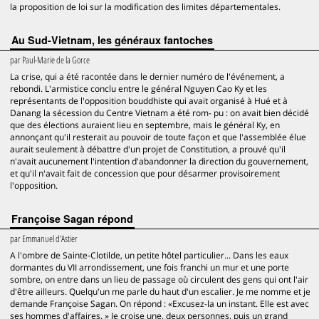
la proposition de loi sur la modification des limites départementales.
Au Sud-Vietnam, les généraux fantoches
par
Paul-Marie de la Gorce
La crise, qui a été racontée dans le dernier numéro de l'événement, a
rebondi. L'armistice conclu entre le général Nguyen Cao Ky et les
représentants de l'opposition bouddhiste qui avait organisé à Hué et à
Danang la sécession du Centre Vietnam a été rom- pu : on avait bien décidé
que des élections auraient lieu en septembre, mais le général Ky, en
annonçant qu'il resterait au pouvoir de toute façon et que l'assemblée élue
aurait seulement à débattre d'un projet de Constitution, a prouvé qu'il
n'avait aucunement l'intention d'abandonner la direction du gouvernement,
et qu'il n'avait fait de concession que pour désarmer provisoirement
l'opposition.
Françoise Sagan répond
par
Emmanuel d'Astier
A l'ombre de Sainte-Clotilde, un petite hôtel particulier... Dans les eaux
dormantes du VII arrondissement, une fois franchi un mur et une porte
sombre, on entre dans un lieu de passage où circulent des gens qui ont l'air
d'être ailleurs. Quelqu'un me parle du haut d'un escalier. Je me nomme et je
demande Françoise Sagan. On répond : «Excusez-la un instant. Elle est avec
ses hommes d'affaires. » Je croise une, deux personnes, puis un grand