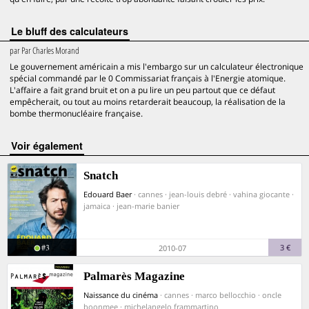
Le bluff des calculateurs
par
Par Charles Morand
Le gouvernement américain a mis l'embargo sur un calculateur électronique
spécial commandé par le 0 Commissariat français à l'Energie atomique.
L'affaire a fait grand bruit et on a pu lire un peu partout que ce défaut
empêcherait, ou tout au moins retarderait beaucoup, la réalisation de la
bombe thermonucléaire française.
voir également
Snatch
Edouard Baer
· cannes · jean-louis debré · vahina giocante ·
jamaica · jean-marie banier
#3
3 €
2010-07
Palmarès Magazine
Naissance du cinéma
· cannes · marco bellocchio · oncle
boonmee · michelangelo frammartino