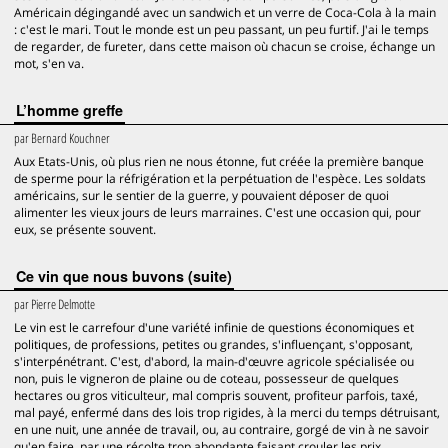
Américain dégingandé avec un sandwich et un verre de Coca-Cola à la main
: c'est le mari. Tout le monde est un peu passant, un peu furtif. J'ai le temps
de regarder, de fureter, dans cette maison où chacun se croise, échange un
mot, s'en va.
L’homme greffe
par
Bernard Kouchner
Aux Etats-Unis, où plus rien ne nous étonne, fut créée la première banque
de sperme pour la réfrigération et la perpétuation de l'espèce. Les soldats
américains, sur le sentier de la guerre, y pouvaient déposer de quoi
alimenter les vieux jours de leurs marraines. C'est une occasion qui, pour
eux, se présente souvent.
Ce vin que nous buvons (suite)
par
Pierre Delmotte
Le vin est le carrefour d'une variété infinie de questions économiques et
politiques, de professions, petites ou grandes, s'influençant, s'opposant,
s'interpénétrant. C'est, d'abord, la main-d'œuvre agricole spécialisée ou
non, puis le vigneron de plaine ou de coteau, possesseur de quelques
hectares ou gros viticulteur, mal compris souvent, profiteur parfois, taxé,
mal payé, enfermé dans des lois trop rigides, à la merci du temps détruisant,
en une nuit, une année de travail, ou, au contraire, gorgé de vin à ne savoir
qu'en faire, par une récolte trop abondante faisant crouler les prix.