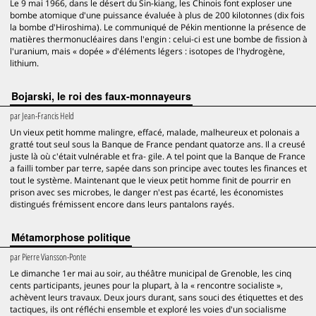
Le 9 mai 1966, dans le désert du Sin-kiang, les Chinois font exploser une
bombe atomique d'une puissance évaluée à plus de 200 kilotonnes (dix fois
la bombe d'Hiroshima). Le communiqué de Pékin mentionne la présence de
matières thermonucléaires dans l'engin : celui-ci est une bombe de fission à
l'uranium, mais « dopée » d'éléments légers : isotopes de l'hydrogène,
lithium.
Bojarski, le roi des faux-monnayeurs
par
Jean-Francis Held
Un vieux petit homme malingre, effacé, malade, malheureux et polonais a
gratté tout seul sous la Banque de France pendant quatorze ans. Il a creusé
juste là où c'était vulnérable et fra- gile. A tel point que la Banque de France
a failli tomber par terre, sapée dans son principe avec toutes les finances et
tout le système. Maintenant que le vieux petit homme finit de pourrir en
prison avec ses microbes, le danger n'est pas écarté, les économistes
distingués frémissent encore dans leurs pantalons rayés.
Métamorphose politique
par
Pierre Viansson-Ponte
Le dimanche 1er mai au soir, au théâtre municipal de Grenoble, les cinq
cents participants, jeunes pour la plupart, à la « rencontre socialiste »,
achèvent leurs travaux. Deux jours durant, sans souci des étiquettes et des
tactiques, ils ont réfléchi ensemble et exploré les voies d'un socialisme