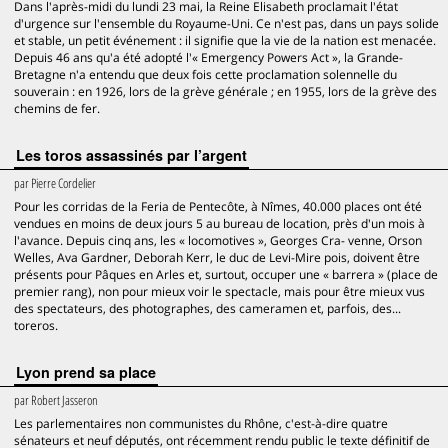
Dans l'après-midi du lundi 23 mai, la Reine Elisabeth proclamait l'état
d'urgence sur l'ensemble du Royaume-Uni. Ce n'est pas, dans un pays solide
et stable, un petit événement : il signifie que la vie de la nation est menacée.
Depuis 46 ans qu'a été adopté l'« Emergency Powers Act », la Grande-
Bretagne n'a entendu que deux fois cette proclamation solennelle du
souverain : en 1926, lors de la grève générale ; en 1955, lors de la grève des
chemins de fer.
Les toros assassinés par l’argent
par
Pierre Cordelier
Pour les corridas de la Feria de Pentecôte, à Nîmes, 40.000 places ont été
vendues en moins de deux jours 5 au bureau de location, près d'un mois à
l'avance. Depuis cinq ans, les « locomotives », Georges Cra- venne, Orson
Welles, Ava Gardner, Deborah Kerr, le duc de Levi-Mire pois, doivent être
présents pour Pâques en Arles et, surtout, occuper une « barrera » (place de
premier rang), non pour mieux voir le spectacle, mais pour être mieux vus
des spectateurs, des photographes, des cameramen et, parfois, des...
toreros.
Lyon prend sa place
par
Robert Jasseron
Les parlementaires non communistes du Rhône, c'est-à-dire quatre
sénateurs et neuf députés, ont récemment rendu public le texte définitif de