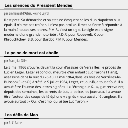
Les silences du Président Mendès
par
Emmanuel d'Astier, Roland Cayrol
Il est petit. Sa démarche et sa stature évoquent celles d'un Napoléon plus
épais. Il n'aime pas traîner. Il n'est pas prolixe. Il met sa fierté à répondre à
la main à toutes ses lettres. P.M.F., c'est un sigle. Le sigle est le signe
moderne d'une grande notoriété : F.D.R. pour Roosevelt, K pour
Khrouchtchev, B.B. pour Bardot, P.M.F. pour Mendès.
La peine de mort est abolie
par
Françoise Gilles
Le 3 mai 1966 s'ouvre, devant la cour d'assises de Versailles, le procès de
Lucien Léger. Léger répond du meurtre d'un enfant : Luc Taron (11 ans),
assassiné dans la nuit du 26 au 27 mai 1964,dans les bois de Verrières-le-
Buisson (S.-et-O.) Arrêté le 5 juillet 1964, Léger, ce jour-là, a tout atíoué. Il a
avoué être l'auteur des lettres signées 1 « l'étrangleur X... », gue recevaient,
depuis des semaines, les parents de Luc, la police, les journaux. Il a avoué
être l'auteur des coups de téléphone « signés », eux aussi : l'étrangleur. Il a
avoué surtout : « Oui, c'est moi qui ai tué Luc Taron. »
Les défis de Mao
par
P.-C. Pathe