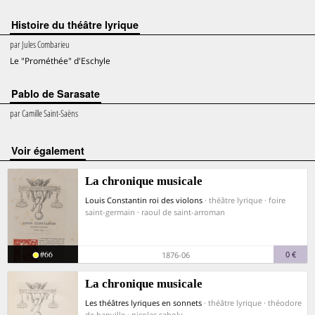
Histoire du théâtre lyrique
par
Jules Combarieu
Le "Prométhée" d'Eschyle
Pablo de Sarasate
par
Camille Saint-Saëns
voir également
La chronique musicale
Louis Constantin roi des violons
· théâtre lyrique · foire
saint-germain · raoul de saint-arroman
#66
0 €
1876-06
La chronique musicale
Les théâtres lyriques en sonnets
· théâtre lyrique · théodore
de banville · nicolas saboly