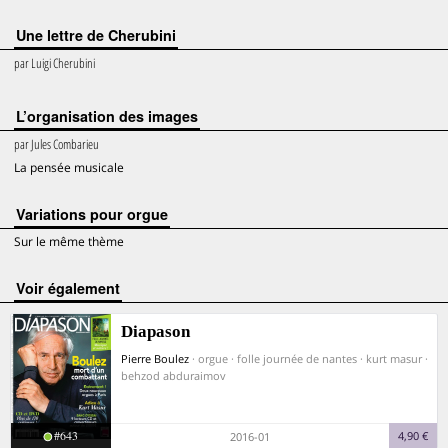
Une lettre de Cherubini
par
Luigi Cherubini
L’organisation des images
par
Jules Combarieu
La pensée musicale
Variations pour orgue
Sur le même thème
voir également
Diapason
Pierre Boulez
· orgue · folle journée de nantes · kurt masur ·
behzod abduraimov
#643
4,90 €
2016-01