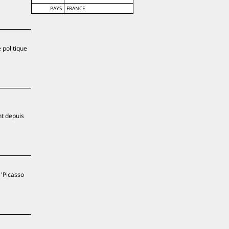
PAYS
FRANCE
 politique
nt depuis
 'Picasso