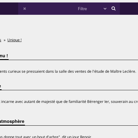
s
Unique !
nu !
nts curieux se pressaient dans la salle des ventes de l'étude de Maître Leclère.
e
t incarne avec autant de majesté que de familiarité Bérenger Ier, souverain au c
 atmosphère
us donne tout avec un bout d'arbre", dit un jour Renoir.