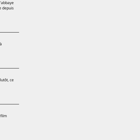
l'abbaye
e depuis
 à
lutôt, ce
film