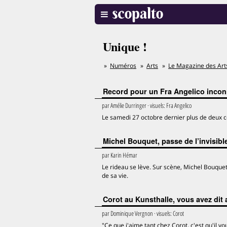
Unique !
Numéros
Arts
Le Magazine des Art
Record pour un Fra Angelico incon
par
Amélie Durringer
· visuels:
Fra Angelico
Le samedi 27 octobre dernier plus de deux ce
Michel Bouquet, passe de l’invisibl
par
Karin Hémar
Le rideau se lève. Sur scène, Michel Bouque
de sa vie.
Corot au Kunsthalle, vous avez dit
par
Dominique Vergnon
· visuels:
Corot
"Ce que j'aime tant chez Corot, c'est qu'il vo