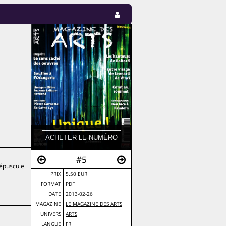
#5
répuscule
PRIX
5.50 EUR
FORMAT
PDF
DATE
2013-02-26
MAGAZINE
LE MAGAZINE DES ARTS
UNIVERS
ARTS
LANGUE
FR