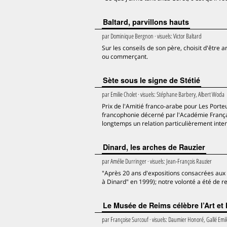
Baltard, parvillons hauts
par
Dominique Bergnon
· visuels:
Victor Baltard
Sur les conseils de son père, choisit d'être a
ou commerçant.
Sète sous le signe de Stétié
par
Emilie Cholet
· visuels:
Stéphane Barbery, Albert Woda
Prix de l'Amitié franco-arabe pour Les Porteu
francophonie décerné par l'Académie Françai
longtemps un relation particulièrement intens
Dinard, les arches de Rauzier
par
Amélie Durringer
· visuels:
Jean-François Rauzier
"Après 20 ans d'expositions consacrées aux a
à Dinard" en 1999); notre volonté a été de
Le Musée de Reims célèbre l’Art e
par
Françoise Surcouf
· visuels:
Daumier Honoré, Gallé Emil