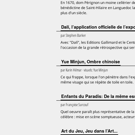
En 1670, dom Pérignon un moine cellérier de 
bénédictine de Saint-Hilaire en Languedoc l
plus d'un siècle.
Dalí, l’application officielle de l
par
Stephen Barker
Avec "Dalí", les Editions Gallimard et le Ce
l'occasion de la grande rétrospective qui s
Yue Minjun, Ombre chinoise
par
Karin Hémar
· visuels:
Yue Minjun
Ce qui frappe, lorsque l'on pénètre dans l'exp
même visage qui se répète de toile en toile.
Enfants du Paradis: De la même es
par
Françoise Surcouf
Quel oeuvre paraît plus représentative de la
célèbre : mise en scène somptueuse, acteurs
Art du Jeu, Jeu dans l’Art...