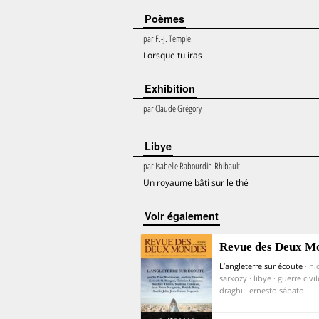
Poèmes
par
F.-J. Temple
Lorsque tu iras
Exhibition
par
Claude Grégory
Libye
par
Isabelle Rabourdin-Rhibault
Un royaume bâti sur le thé
voir également
Revue des Deux M
L’angleterre sur écoute
· ni
sarkozy · libye · guerre civi
draghi · ernesto sábato