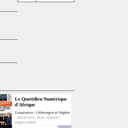
Le Quotidien Numérique
d'Afrique
Coopération : L’Allemagne et l’Algérie
· côte d'ivoire · libye · djibouti ·
angela merkel