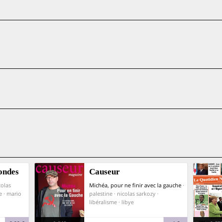
ondes
Causeur
colas
Michéa, pour ne finir avec la gauche
·
le · mario
palestine · nicolas sarkozy ·
libéralisme · libye