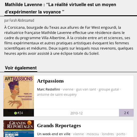
Mathilde Lavenne : “La réalité virtuelle est un moyen
d’expérimenter la voyance ”
par
Farah Abdessamad
À Corsicana, bourgade du Texas aux allures de Far West engourdi, la
réalisatrice française Mathilde Lavenne effectue une résidence dans le
cadre du programme Villa Albertine. À la croisée entre art et sciences, ses
films expérimentaux et autres pratiques artistiques évoquent les femmes
scientifiques et médiums. Deux sujets sur lesquels nous revenons, quelques
heures après avoir assisté à une éclipse totale du Soleil.
voir également
Artpassions
Marc Restellini
· vienne · gus van sant · groupe gutaï ·
antoine de saint-exupéry
#24
2 €
2010-12
Grands Reportages
Un week-end en ville
· vienne · moscou · londres · porto ·