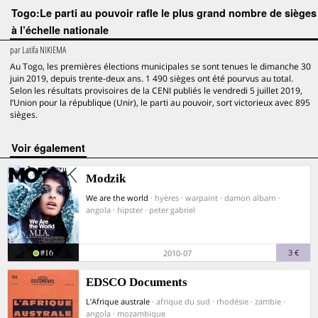
Togo:Le parti au pouvoir rafle le plus grand nombre de sièges
à l’échelle nationale
par
Latifa NIKIEMA
Au Togo, les premières élections municipales se sont tenues le dimanche 30
juin 2019, depuis trente-deux ans. 1 490 sièges ont été pourvus au total.
Selon les résultats provisoires de la CENI publiés le vendredi 5 juillet 2019,
l’Union pour la république (Unir), le parti au pouvoir, sort victorieux avec 895
sièges.
voir également
Modzik
We are the world
· hyères · warpaint · damon albarn ·
angola · hipster · peter gabriel
#16
3 €
2010-07
EDSCO Documents
L’Afrique australe
· afrique du sud · rhodésie · zambie ·
angola · mozambique