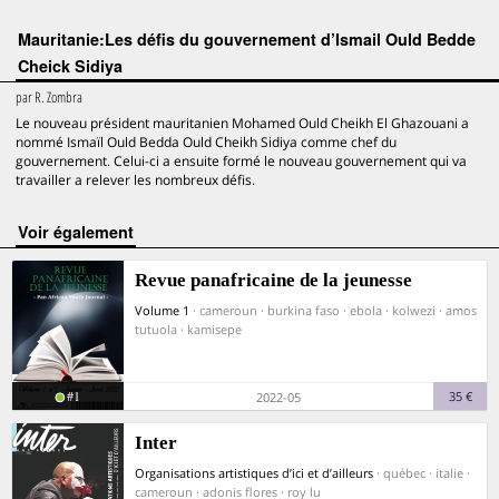
Mauritanie:Les défis du gouvernement d’Ismail Ould Bedde
Cheick Sidiya
par
R. Zombra
Le nouveau président mauritanien Mohamed Ould Cheikh El Ghazouani a
nommé Ismaïl Ould Bedda Ould Cheikh Sidiya comme chef du
gouvernement. Celui-ci a ensuite formé le nouveau gouvernement qui va
travailler a relever les nombreux défis.
voir également
Revue panafricaine de la jeunesse
Volume 1
· cameroun · burkina faso · ebola · kolwezi · amos
tutuola · kamisepe
#1
35 €
2022-05
Inter
Organisations artistiques d’ici et d’ailleurs
· québec · italie ·
cameroun · adonis flores · roy lu