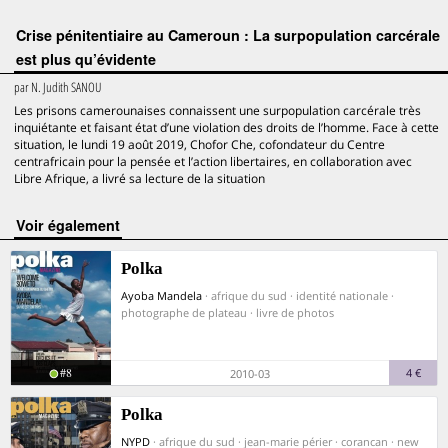
Crise pénitentiaire au Cameroun : La surpopulation carcérale
est plus qu’évidente
par
N. Judith SANOU
Les prisons camerounaises connaissent une surpopulation carcérale très
inquiétante et faisant état d’une violation des droits de l’homme. Face à cette
situation, le lundi 19 août 2019, Chofor Che, cofondateur du Centre
centrafricain pour la pensée et l’action libertaires, en collaboration avec
Libre Afrique, a livré sa lecture de la situation
voir également
Polka
Ayoba Mandela
· afrique du sud · identité nationale ·
photographe de plateau · livre de photos
#8
4 €
2010-03
Polka
NYPD
· afrique du sud · jean-marie périer · corancan · new