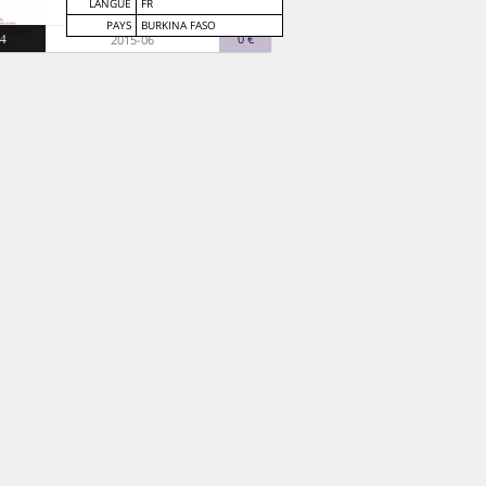
LANGUE
FR
PAYS
BURKINA FASO
4
0 €
2015-06