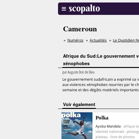
Cameroun
Numéros
Actualités
Le Quotidien N
Afrique du Sud:Le gouvernement veu
xénophobes
par
Auguste Don de Dieu
Le gouvernement sudafricain a exprimé sa vo
aux violences xénophobes nourries par le c
semaine et des dégâts matériels importants
voir également
Polka
Ayoba Mandela
· afrique d
identité nationale · photo
plateau · livre de photos