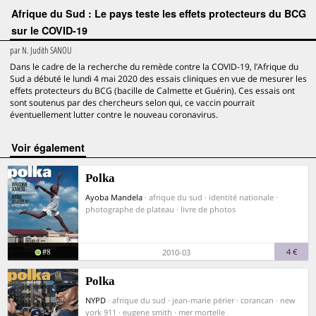
Afrique du Sud : Le pays teste les effets protecteurs du BCG
sur le COVID-19
par
N. Judith SANOU
Dans le cadre de la recherche du remède contre la COVID-19, l’Afrique du
Sud a débuté le lundi 4 mai 2020 des essais cliniques en vue de mesurer les
effets protecteurs du BCG (bacille de Calmette et Guérin). Ces essais ont
sont soutenus par des chercheurs selon qui, ce vaccin pourrait
éventuellement lutter contre le nouveau coronavirus.
voir également
Polka
Ayoba Mandela
· afrique du sud · identité nationale ·
photographe de plateau · livre de photos
#8
4 €
2010-03
Polka
NYPD
· afrique du sud · jean-marie périer · corancan · new
york 911 · eugene smith · mer mortelle