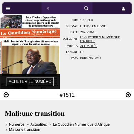
PRIX
1.00 EUR
FORMAT
LISEUSE EN LIGNE
DATE
2020-10-13
LE QUOTIDIEN NUMÉRIQUE
MAGAZINE
D'AFRIQUE
UNIVERS
ACTUALITÉS
LANGUE
FR
PAYS
BURKINA FASO
#1512
Mali:une transition
Numéros
Actualités
Le Quotidien Numérique d'Afrique
Mali:une transition