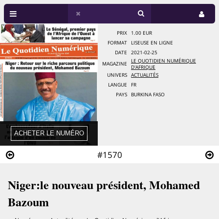
PRIX
1.00 EUR
FORMAT
LISEUSE EN LIGNE
DATE
2021-02-25
LE QUOTIDIEN NUMÉRIQUE
MAGAZINE
D'AFRIQUE
UNIVERS
ACTUALITÉS
LANGUE
FR
PAYS
BURKINA FASO
#1570
Niger:le nouveau président, Mohamed
Bazoum