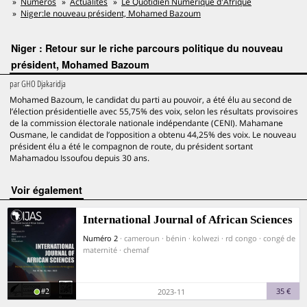
Numéros
Actualités
Le Quotidien Numérique d'Afrique
Niger:le nouveau président, Mohamed Bazoum
Niger : Retour sur le riche parcours politique du nouveau
président, Mohamed Bazoum
par
GHO Djakaridja
Mohamed Bazoum, le candidat du parti au pouvoir, a été élu au second de
l’élection présidentielle avec 55,75% des voix, selon les résultats provisoires
de la commission électorale nationale indépendante (CENI). Mahamane
Ousmane, le candidat de l’opposition a obtenu 44,25% des voix. Le nouveau
président élu a été le compagnon de route, du président sortant
Mahamadou Issoufou depuis 30 ans.
voir également
International Journal of African Sciences
Numéro 2
· cameroun · bénin · kolwezi · rd congo · congé de
maternité · chemaf
#2
35 €
2023-11