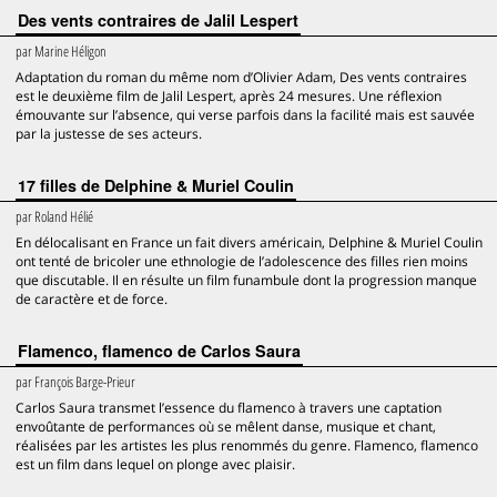
Des vents contraires de Jalil Lespert
par
Marine Héligon
Adaptation du roman du même nom d’Olivier Adam, Des vents contraires
est le deuxième film de Jalil Lespert, après 24 mesures. Une réflexion
émouvante sur l’absence, qui verse parfois dans la facilité mais est sauvée
par la justesse de ses acteurs.
17 filles de Delphine & Muriel Coulin
par
Roland Hélié
En délocalisant en France un fait divers américain, Delphine & Muriel Coulin
ont tenté de bricoler une ethnologie de l’adolescence des filles rien moins
que discutable. Il en résulte un film funambule dont la progression manque
de caractère et de force.
Flamenco, flamenco de Carlos Saura
par
François Barge-Prieur
Carlos Saura transmet l’essence du flamenco à travers une captation
envoûtante de performances où se mêlent danse, musique et chant,
réalisées par les artistes les plus renommés du genre. Flamenco, flamenco
est un film dans lequel on plonge avec plaisir.