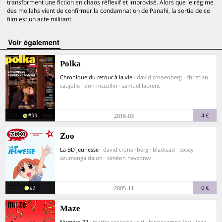
transforment une fiction en chaos réflexif et improvisé. Alors que le régime
des mollahs vient de confirmer la condamnation de Panahi, la sortie de ce
film est un acte militant.
voir également
Polka
Chronique du retour à la vie
· david cronenberg · christian
caujolle · don mccullin · samuel laurent
#33
4 €
2016-03
Zoo
La BD jeunesse
· david cronenberg · blacksad · cosey ·
azumanga daioh · siméon nevzorov
#3
0 €
2005-11
Maze
Numéro 72
· martin scorsese · siri · hippocampe fou · jean