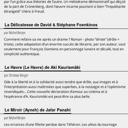
par l’un grâce aux théories de l’autre. Un mélodrame démonstratif qui déçoit
de la part de Cronenberg, dont l’œuvre incarne pourtant si bien “l’inquiétante
étrangeté” chère à Freud.
La Délicatesse de David & Stéphane Foenkinos
par
Michel Berjon
Comment refaire sa vie après un drame ? Roman - photo “driste” (drôle +
triste), cette adaptation d’un énorme succès de librairie, par son auteur, vaut
seulement pour François Damiens en personnage lunaire et décalé, tout en
simplicité authentique.
Le Havre (Le Havre) de Aki Kaurismäki
par
Christian Berger
Ode à la liberté et à la solidarité aussi tendre que drôle, aux images et à
l’interprétation aussi maîtrisées que superbes, à la nostalgie et à l’optimisme
revendiqués... Cette nouvelle déclaration d’amour au cinéma et à
l’espérance d’A. Kaurismäki est peut-être sa plus belle.
Le Miroir (Ayneh) de Jafar Panahi
par
Michel Berjon
Les errances d’une fillette perdue dans Téhéran. Les aléas du tournage