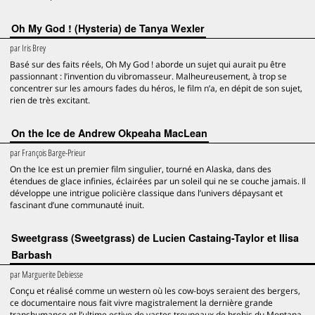
Oh My God ! (Hysteria) de Tanya Wexler
par
Iris Brey
Basé sur des faits réels, Oh My God ! aborde un sujet qui aurait pu être
passionnant : l’invention du vibromasseur. Malheureusement, à trop se
concentrer sur les amours fades du héros, le film n’a, en dépit de son sujet,
rien de très excitant.
On the Ice de Andrew Okpeaha MacLean
par
François Barge-Prieur
On the Ice est un premier film singulier, tourné en Alaska, dans des
étendues de glace infinies, éclairées par un soleil qui ne se couche jamais. Il
développe une intrigue policière classique dans l’univers dépaysant et
fascinant d’une communauté inuit.
Sweetgrass (Sweetgrass) de Lucien Castaing-Taylor et Ilisa
Barbash
par
Marguerite Debiesse
Conçu et réalisé comme un western où les cow-boys seraient des bergers,
ce documentaire nous fait vivre magistralement la dernière grande
transhumance et l’ultime estive de vastes troupeaux de brebis du Montana