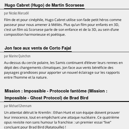
Hugo Cabret (Hugo) de Martin Scorsese
par
Nicolas Marcadé
Film de et pour cinéphile, Hugo Cabret utilise son fade petit héros comme
passeur pour nous amener à Méliès. Plus qu’un film pour enfants en 3D,
c’est un film où Scorsese parle de son enfance et de la 3D, au sein d’une
composition harmonieuse et poétique.
Jon face aux vents de Corto Fajal
par
Marine Quinchon
Au-dessus du cercle polaire, les Samis continuent d’élever leurs rennes en
dépit des changements climatiques. Jon face aux vents bénéficie des
paysages grandioses pour apporter un nouvel éclairage sur les rapports
entre l’homme et la nature.
Mission : Impossible - Protocole fantôme (Mission :
Impossible - Ghost Protocol) de Brad Bird
par
Michael Ghennam
Un attentat détruit le Kremlin : Ethan Hunt et son équipe doivent prouver
leur innocence, tout en empêchant une attaque nucléaire. Ce quatrième
opus revisite non sans humour la franchise : un premier essai “live”
concluant pour Brad Bird (Ratatouille) !