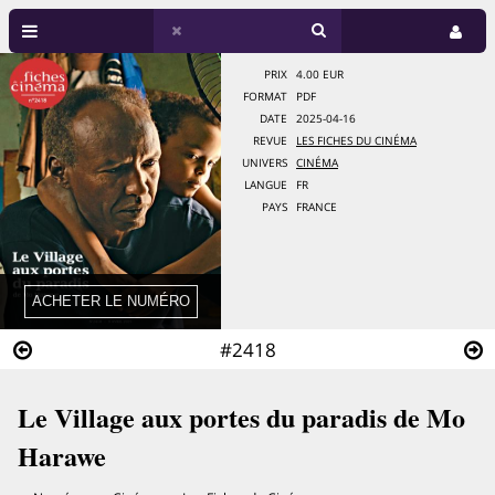
PRIX
4.00 EUR
FORMAT
PDF
DATE
2025-04-16
REVUE
LES FICHES DU CINÉMA
UNIVERS
CINÉMA
LANGUE
FR
PAYS
FRANCE
#2418
Le Village aux portes du paradis de Mo
Harawe