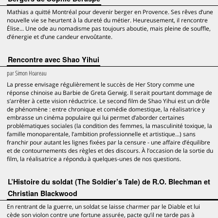
Mathias a quitté Montréal pour devenir berger en Provence. Ses rêves d’une
nouvelle vie se heurtent à la dureté du métier. Heureusement, il rencontre
Élise... Une ode au nomadisme pas toujours aboutie, mais pleine de souffle,
d’énergie et d’une candeur envoûtante.
Rencontre avec Shao Yihui
par
Simon Hoareau
La presse envisage régulièrement le succès de Her Story comme une
réponse chinoise au Barbie de Greta Gerwig. Il serait pourtant dommage de
s’arrêter à cette vision réductrice. Le second film de Shao Yihui est un drôle
de phénomène : entre chronique et comédie domestique, la réalisatrice y
embrasse un cinéma populaire qui lui permet d’aborder certaines
problématiques sociales (la condition des femmes, la masculinité toxique, la
famille monoparentale, l’ambition professionnelle et artistique...) sans
franchir pour autant les lignes fixées par la censure - une affaire d’équilibre
et de contournements des règles et des discours. À l’occasion de la sortie du
film, la réalisatrice a répondu à quelques-unes de nos questions.
L’Histoire du soldat (The Soldier’s Tale) de R.O. Blechman et
Christian Blackwood
En rentrant de la guerre, un soldat se laisse charmer par le Diable et lui
cède son violon contre une fortune assurée, pacte qu’il ne tarde pas à