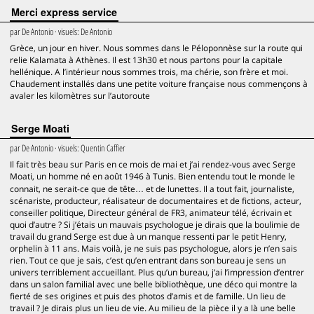
Merci express service
par
De Antonio
· visuels:
De Antonio
Grèce, un jour en hiver. Nous sommes dans le Péloponnèse sur la route qui
relie Kalamata à Athènes. Il est 13h30 et nous partons pour la capitale
hellénique. A l’intérieur nous sommes trois, ma chérie, son frère et moi.
Chaudement installés dans une petite voiture française nous commençons à
avaler les kilomètres sur l’autoroute
Serge Moati
par
De Antonio
· visuels:
Quentin Caffier
Il fait très beau sur Paris en ce mois de mai et j’ai rendez-vous avec Serge
Moati, un homme né en août 1946 à Tunis. Bien entendu tout le monde le
connait, ne serait-ce que de tête… et de lunettes. Il a tout fait, journaliste,
scénariste, producteur, réalisateur de documentaires et de fictions, acteur,
conseiller politique, Directeur général de FR3, animateur télé, écrivain et
quoi d’autre ? Si j’étais un mauvais psychologue je dirais que la boulimie de
travail du grand Serge est due à un manque ressenti par le petit Henry,
orphelin à 11 ans. Mais voilà, je ne suis pas psychologue, alors je n’en sais
rien. Tout ce que je sais, c’est qu’en entrant dans son bureau je sens un
univers terriblement accueillant. Plus qu’un bureau, j’ai l’impression d’entrer
dans un salon familial avec une belle bibliothèque, une déco qui montre la
fierté de ses origines et puis des photos d’amis et de famille. Un lieu de
travail ? Je dirais plus un lieu de vie. Au milieu de la pièce il y a là une belle