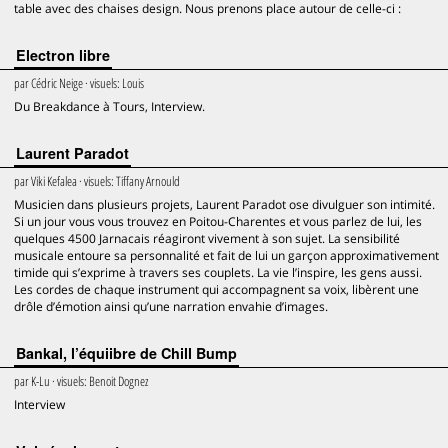
table avec des chaises design. Nous prenons place autour de celle-ci :
Electron libre
par
Cédric Neige
· visuels:
Louis
Du Breakdance à Tours, Interview.
Laurent Paradot
par
Viki Kefalea
· visuels:
Tiffany Arnould
Musicien dans plusieurs projets, Laurent Paradot ose divulguer son intimité.
Si un jour vous vous trouvez en Poitou-Charentes et vous parlez de lui, les
quelques 4500 Jarnacais réagiront vivement à son sujet. La sensibilité
musicale entoure sa personnalité et fait de lui un garçon approximativement
timide qui s’exprime à travers ses couplets. La vie l’inspire, les gens aussi.
Les cordes de chaque instrument qui accompagnent sa voix, libèrent une
drôle d’émotion ainsi qu’une narration envahie d’images.
Bankal, l’équiibre de Chill Bump
par
K-Lu
· visuels:
Benoit Dognez
Interview