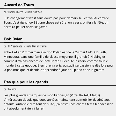
Aucard de Tours
par
Thomas Farce
· visuels:
Subway
Si le changement n’est sans doute pas pour demain, le Festival Aucard de
Tours c’est right now ! Et une chose est sûre, on y sera, on fera la fête, on
dormira peu et on va se gaver !
Bob Dylan
par
El Presidente
· visuels:
Daniel Kramer
Robert Allen Zimmerman aka Bob Dylan est né le 24 mai 1941 à Duluth,
Minnesota, dans une famille de classe moyenne. Il grandit à Hibbing et
comme il n’a pas encore de lecteur Mp3 il écoute la radio, comme tout le
monde à cette époque. Bien lui en a pris, puisqu’il se passionne dès lors pour
la pop musique et décide d’apprendre à jouer du piano et de la guitare.
Pas que pour les grands
par
Louison
Les plus grandes marques de mobilier design (Vitra, Kartell, Magis)
s’intéressent depuis quelques années maintenant au mobilier destiné aux
enfants. Autant le dire tout de suite, (j’ai testé) nos chères têtes blondes n’en
ont absolument rien à faire !