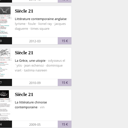
Siècle 21
Littérature contemporaine anglaise
·
lyrisme · foule · lionel ray · jacques
daguerre · times square
0
15 €
2012-03
Siècle 21
La Grèce, une utopie
· odysseus el
´ytis · jean echenoz · dominique
viart · taslima nasreen
7
15 €
2010-09
Siècle 21
La littérature chinoise
contemporaine
· vin
4
15 €
2009-05