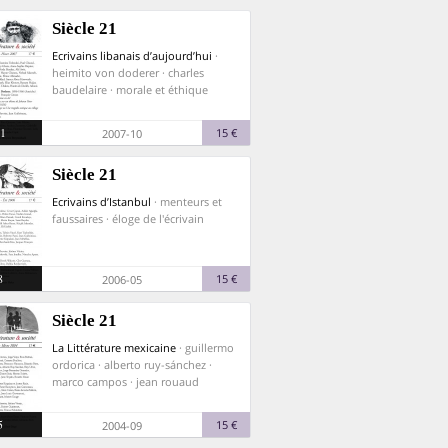
Siècle 21
Ecrivains libanais d’aujourd’hui
·
heimito von doderer · charles
baudelaire · morale et éthique
1
15 €
2007-10
Siècle 21
Ecrivains d’Istanbul
· menteurs et
faussaires · éloge de l'écrivain
8
15 €
2006-05
Siècle 21
La Littérature mexicaine
· guillermo
ordorica · alberto ruy-sánchez ·
marco campos · jean rouaud
5
15 €
2004-09