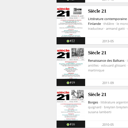
Siècle 21
Littérature contemporaine
Finlande
· théâtre · le mon
traducteur · armand gatti · 
#22
2013-05
Siècle 21
Renaissance des Balkans
· 
antilles · edouard glissant ·
martinique
#19
2011-09
Siècle 21
Borges
· littérature argenti
quignard · breyten breyten
susana lamberti
#16
2010-05