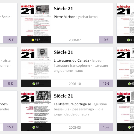
Siècle 21
 Berlin
·
Pierre Michon
· yachar kemal
#12
#1
15 €
0 €
2008-07
Siècle 21
· tristan
Littératures du Canada
· la peur ·
urnier ·
littérature francophone · littérature
anglophone · eaux
#9
#
0 €
15 €
2006-10
Siècle 21
 post-
La littérature portugaise
· agustina
 andré
bessa-luís · josé saramago · lídia
jorge · claude duneton
#6
#
15 €
15 €
2005-03