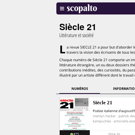
Siècle 21
Littérature et société
L
a revue SIECLE 21 a pour but d'aborder l
travers la vision des écrivains de tous le
Chaque numéro de Siècle 21 comporte un imp
littérature étrangère, un ou deux dossiers thé
contributions inédites, des curiosités, du pa
illustré par un artiste différent dont le trava
NUMÉROS
INFORMATIO
Siècle 21
Poésie italienne d’aujourd’
marilyn hacker · patrick devi
kampuchéa · antonella an
#25
2014-10