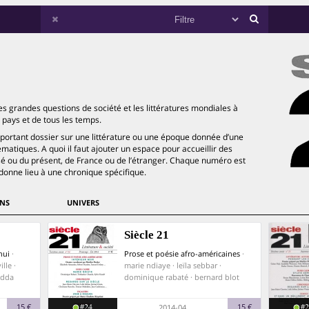
es grandes questions de société et les littératures mondiales à
s pays et de tous les temps.
ortant dossier sur une littérature ou une époque donnée d’une
matiques. A quoi il faut ajouter un espace pour accueillir des
ssé ou du présent, de France ou de l’étranger. Chaque numéro est
il donne lieu à une chronique spécifique.
NS
UNIVERS
Siècle 21
hui
·
Prose et poésie afro-américaines
·
lle ·
marie ndiaye · leïla sebbar ·
edda
dominique rabaté · bernard blot
#24
#2
15 €
15 €
2014-04