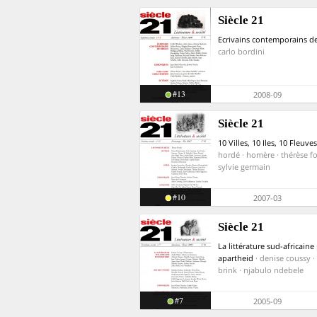
Siècle 21
Ecrivains contemporains de
carlo bordini
#13
2008-09
Siècle 21
10 Villes, 10 Iles, 10 Fleuves
hordé · homère · thérèse fo
sylvie germain
#10
2007-03
Siècle 21
La littérature sud-africaine
apartheid
· denise coussy ·
brink · njabulo ndebele
#7
2005-09