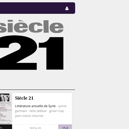
Siècle 21
Littérature actuelle de Syrie
· sylvie
germain · leïla sebbar · golan haji ·
jean-marie chevrier
3
15 €
2013-10