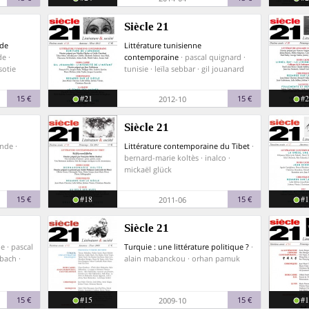
Siècle 21
 de
Littérature tunisienne
de ·
contemporaine
· pascal quignard ·
sotie
tunisie · leïla sebbar · gil jouanard
#21
#2
15 €
15 €
2012-10
Siècle 21
inde ·
Littérature contemporaine du Tibet
·
bernard-marie koltès · inalco ·
mickaël glück
#18
#1
15 €
15 €
2011-06
Siècle 21
ne · pascal
Turquie : une littérature politique ?
·
bach ·
alain mabanckou · orhan pamuk
#15
#1
15 €
15 €
2009-10