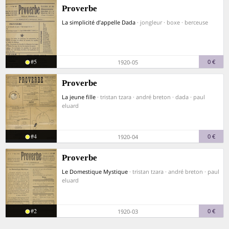
Proverbe
La simplicité d’appelle Dada
· jongleur · boxe · berceuse
#5
0 €
1920-05
Proverbe
La jeune fille
· tristan tzara · andré breton · dada · paul
eluard
#4
0 €
1920-04
Proverbe
Le Domestique Mystique
· tristan tzara · andré breton · paul
eluard
#2
0 €
1920-03