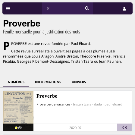
Proverbe
Feuille mensuelle pour la justification des mots
P
ROVERBE est une revue fondée par Paul Éluard.
Cette revue surréaliste a ouvert ses pages à des plumes aussi
renommées que Louis Aragon, André Breton, Théodore Fraenkel, Francis
Picabia, Georges Ribemont-Dessaignes, Tristan Tzara ou Jean Paulhan.
NUMÉROS
INFORMATIONS
UNIVERS
Proverbe
Proverbe de vacances
· tristan tzara · dada · paul eluard
#6
0 €
2020-07