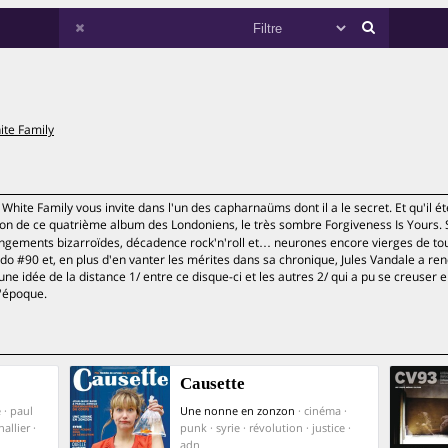
ite Family
hite Family vous invite dans l'un des capharnaüms dont il a le secret. Et qu'il é
tion de ce quatrième album des Londoniens, le très sombre Forgiveness Is Yours. S
rangements bizarroïdes, décadence rock'n'roll et… neurones encore vierges de to
bdo #90 et, en plus d'en vanter les mérites dans sa chronique, Jules Vandale a re
une idée de la distance 1/ entre ce disque-ci et les autres 2/ qui a pu se creuser 
d'époque.
Causette
e · paul
Une nonne en zonzon
· cinéma ·
allier ·
punk · syrie · révolution · justice ·
adn