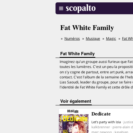
Fat White Family
Numéros
Musique
Magic
Fat Wh
Fat White Family
Imaginez qu'un groupe aussi furieux que Fat W
toutes les lumières. C'est un peu la proposi
on s'y cogne de partout, entre art punk, ar
contact. C'est l'album de la semaine de l'he
Lias Saoudi, leader du groupe, pour se faire 
l'identité de Fat White Family et cette drôle 
voir également
Dedicate
Let’s party with Izia
· justic
kalkbrenner · pierre-alain ch
marc newson · kasabian