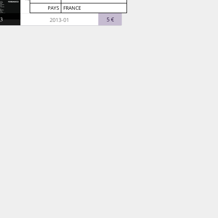
PAYS
FRANCE
3
5 €
2013-01