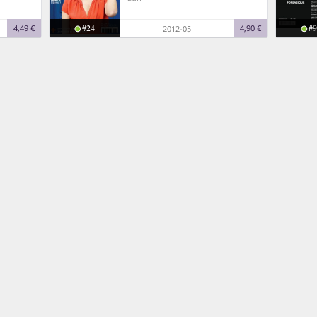
#24
#9
4,49 €
4,90 €
2012-05