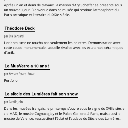
Après un an et demi de travaux, la maison d’Ary Scheffer se présente sous
un nouveau jour. Bienvenue dans ce musée qui restitue l’atmosphère du
Paris artistique et littéraire du XIXe siècle.
Théodore Deck
par
Eva Bensard
L’orientalisme ne toucha pas seulement les peintres. Démonstration avec
cette coupe monumentale, laquelle rivalise avec les éclatantes céramiques
d’Iznik.
Le MusVerre a 10 ans !
par
Myriam Escard-Bugat
Portfolio
Le siècle des Lumières fait son show
par
Camille Jolin
Dans les musées français, le printemps s’ouvre sous le signe du XVIIIe siècle
: le MAD, le musée Cognacq‑Jay et le Palais Galliera, à Paris, mais aussi le
musée de Valence, ressuscitent l’éclat et l’audace du Siècle des Lumières.