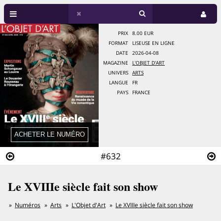
PRIX
8.00 EUR
FORMAT
LISEUSE EN LIGNE
DATE
2026-04-08
MAGAZINE
L'OBJET D'ART
UNIVERS
ARTS
LANGUE
FR
PAYS
FRANCE
#632
Le XVIIIe siècle fait son show
Numéros
Arts
L'Objet d'Art
Le XVIIIe siècle fait son show