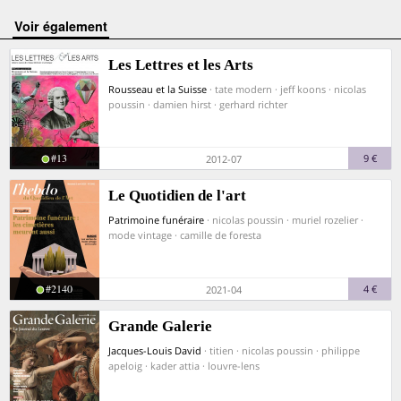
voir également
Les Lettres et les Arts
Rousseau et la Suisse
· tate modern · jeff koons · nicolas
poussin · damien hirst · gerhard richter
#13
9 €
2012-07
Le Quotidien de l'art
Patrimoine funéraire
· nicolas poussin · muriel rozelier ·
mode vintage · camille de foresta
#2140
4 €
2021-04
Grande Galerie
Jacques-Louis David
· titien · nicolas poussin · philippe
apeloig · kader attia · louvre-lens