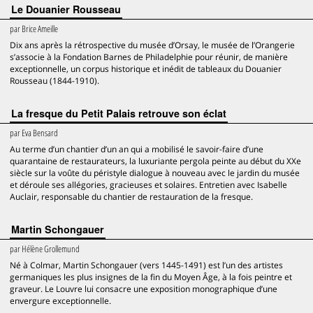
Le Douanier Rousseau
par
Brice Ameille
Dix ans après la rétrospective du musée d’Orsay, le musée de l’Orangerie
s’associe à la Fondation Barnes de Philadelphie pour réunir, de manière
exceptionnelle, un corpus historique et inédit de tableaux du Douanier
Rousseau (1844-1910).
La fresque du Petit Palais retrouve son éclat
par
Eva Bensard
Au terme d’un chantier d’un an qui a mobilisé le savoir-faire d’une
quarantaine de restaurateurs, la luxuriante pergola peinte au début du XXe
siècle sur la voûte du péristyle dialogue à nouveau avec le jardin du musée
et déroule ses allégories, gracieuses et solaires. Entretien avec Isabelle
Auclair, responsable du chantier de restauration de la fresque.
Martin Schongauer
par
Hélène Grollemund
Né à Colmar, Martin Schongauer (vers 1445-1491) est l’un des artistes
germaniques les plus insignes de la fin du Moyen Âge, à la fois peintre et
graveur. Le Louvre lui consacre une exposition monographique d’une
envergure exceptionnelle.