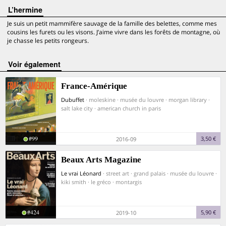
L’hermine
Je suis un petit mammifère sauvage de la famille des belettes, comme mes
cousins les furets ou les visons. J’aime vivre dans les forêts de montagne, où
je chasse les petits rongeurs.
voir également
France-Amérique
Dubuffet
· moleskine · musée du louvre · morgan library ·
salt lake city · american church in paris
#99
3,50 €
2016-09
Beaux Arts Magazine
Le vrai Léonard
· street art · grand palais · musée du louvre ·
kiki smith · le gréco · montargis
#424
5,90 €
2019-10