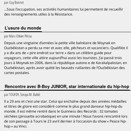
par
Guy Bonnet
...Sous l’occupation, ses activités humanitaires lui permettent de recueillir
des renseignements utiles à la Résistance.
L’usure du monde
par
Marc-Olivier Pérou
Depuis une vingtaine d’années la petite ville balnéaire de Moynak en
Ouzbékistan a perdu sa mer et avec elle, pêcheurs et vacanciers. Qualifiée il
y a dix ans de « pire endroit sur terre » dans un célèbre guide pour
voyageurs, cette ville attire aujourd’hui aussi les touristes. J’ai passé trois
jours à Moynak en 2006, dans la république autono e de Karakalpakstan, en
Ouzbékistan, après avoir quitté les beautés rutilantes de l’Ouzbékistan des
cartes postales.
Rencontre avec B-Boy JUNIOR, star internationale du hip-hop
par
TOUFDY, Soraya M. Baldé
Il a 29 ans et c’est une star. Celui qui enchaîne depuis des années médailles
et titres de gloire est considéré comme le plus grand danseur hip-hop du
monde. Il est même rentré dans le Guinness des Records : 32 tomates
séchées (pirouette acrobatique) en une minute ! Nous l’avons rencontré lors
de son passage à Tours le 23 avril dernier à l’occasion du show « Peace hip-
hop » au Vinci.