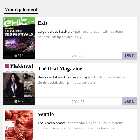
voir également
Exit
Le guide des festivals
· patrice chéreau · cali · barbara
carlotti · philippe jaroussky
#16
1,59 €
2013-06
Théâtral Magazine
Béatrice Dalle est Lucrèce Borgia
· christophe alévêque ·
denis podalydès · philippe torreton
#47
3,60 €
2014-05
Ventilo
The Cheap Show
· christophe alévêque · musicatreize ·
vidéochroniques · contre-enquête · les témoins