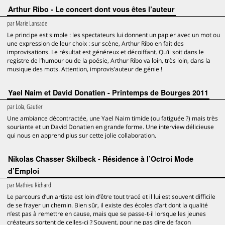
Arthur Ribo - Le concert dont vous êtes l’auteur
par
Marie Lansade
Le principe est simple : les spectateurs lui donnent un papier avec un mot ou
une expression de leur choix : sur scène, Arthur Ribo en fait des
improvisations. Le résultat est généreux et décoiffant. Qu’il soit dans le
registre de l’humour ou de la poésie, Arthur Ribo va loin, très loin, dans la
musique des mots. Attention, improvis’auteur de génie !
Yael Naim et David Donatien - Printemps de Bourges 2011
par
Lola, Gautier
Une ambiance décontractée, une Yael Naim timide (ou fatiguée ?) mais très
souriante et un David Donatien en grande forme. Une interview délicieuse
qui nous en apprend plus sur cette jolie collaboration.
Nikolas Chasser Skilbeck - Résidence à l’Octroi Mode
d’Emploi
par
Mathieu Richard
Le parcours d’un artiste est loin d’être tout tracé et il lui est souvent difficile
de se frayer un chemin. Bien sûr, il existe des écoles d’art dont la qualité
n’est pas à remettre en cause, mais que se passe-t-il lorsque les jeunes
créateurs sortent de celles-ci ? Souvent, pour ne pas dire de façon