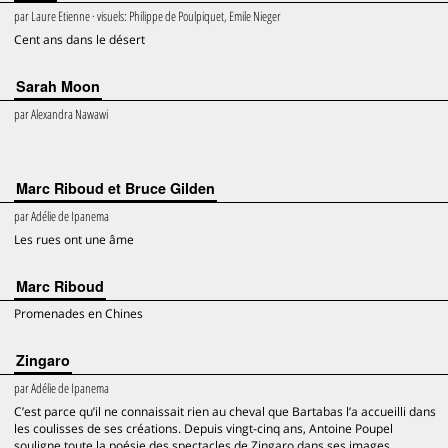
par
Laure Etienne
· visuels:
Philippe de Poulpiquet, Emile Nieger
Cent ans dans le désert
Sarah Moon
par
Alexandra Nawawi
Marc Riboud et Bruce Gilden
par
Adélie de Ipanema
Les rues ont une âme
Marc Riboud
Promenades en Chines
Zingaro
par
Adélie de Ipanema
C’est parce qu’il ne connaissait rien au cheval que Bartabas l’a accueilli dans
les coulisses de ses créations. Depuis vingt-cinq ans, Antoine Poupel
souligne toute la poésie des spectacles de Zingaro dans ses images,