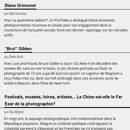
Diane Grimonet
par
Alain Genestar
Pour sa quatrième édition*, le Prix Polka a distingué Diane Grimonet,
photojournaliste reconnue et saluée pour son engagement dans la
couverture de l’actualité sociale. Dont son dernier reportage sur les retraités
actifs.
“Brut” Gilden
par
Dimitri Beck
Avec Lost and Found, Bruce Gilden is back ! Du New York décadent des
années 80, saisi en noir et blanc, à ses récents portraits au flash, le
photographe de 73 ans a gardé tout son punch. Le cogneur de Magnum a
reçu Polka chez lui, dans son loft aménagé dans une ancienne usine de
textile à Beacon, dans l’Etat de New York.
Festivals, musées, foires, artistes... La Chine est-elle le Far
East de la photographie?
par
Elisa Mignot
En vingt ans, le paysage photographique s’est métamorphosé dans la
République populaire. Malgré un contexte politique contraignant, la
créativité parvient à s’épanouir et les Frenchies ne s’y trompent pas.