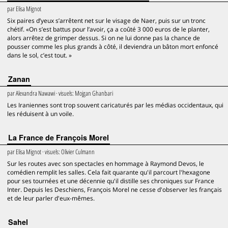
par
Elisa Mignot
Six paires d’yeux s’arrêtent net sur le visage de Naer, puis sur un tronc
chétif. «On s’est battus pour l’avoir, ça a coûté 3 000 euros de le planter,
alors arrêtez de grimper dessus. Si on ne lui donne pas la chance de
pousser comme les plus grands à côté, il deviendra un bâton mort enfoncé
dans le sol, c’est tout. »
Zanan
par
Alexandra Nawawi
· visuels:
Mojgan Ghanbari
Les Iraniennes sont trop souvent caricaturés par les médias occidentaux, qui
les réduisent à un voile.
La France de François Morel
par
Elisa Mignot
· visuels:
Olivier Culmann
Sur les routes avec son spectacles en hommage à Raymond Devos, le
comédien remplit les salles. Cela fait quarante qu'il parcourt l'hexagone
pour ses tournées et une décennie qu'il distille ses chroniques sur France
Inter. Depuis les Deschiens, François Morel ne cesse d'observer les français
et de leur parler d'eux-mêmes.
Sahel