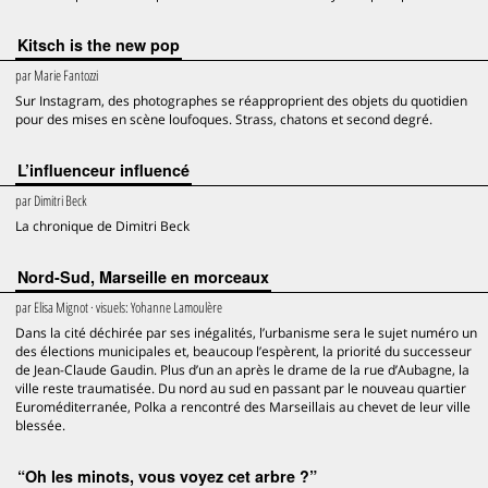
Kitsch is the new pop
par
Marie Fantozzi
Sur Instagram, des photographes se réapproprient des objets du quotidien
pour des mises en scène loufoques. Strass, chatons et second degré.
L’influenceur influencé
par
Dimitri Beck
La chronique de Dimitri Beck
Nord-Sud, Marseille en morceaux
par
Elisa Mignot
· visuels:
Yohanne Lamoulère
Dans la cité déchirée par ses inégalités, l’urbanisme sera le sujet numéro un
des élections municipales et, beaucoup l’espèrent, la priorité du successeur
de Jean-Claude Gaudin. Plus d’un an après le drame de la rue d’Aubagne, la
ville reste traumatisée. Du nord au sud en passant par le nouveau quartier
Euroméditerranée, Polka a rencontré des Marseillais au chevet de leur ville
blessée.
“Oh les minots, vous voyez cet arbre ?”