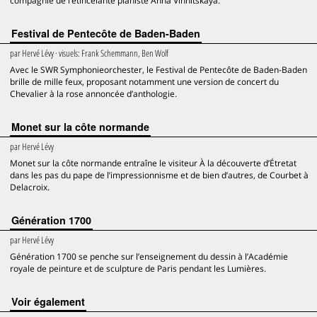
compagnie de l’étincelante pianiste Anna Vinnitskaya.
Festival de Pentecôte de Baden-Baden
par
Hervé Lévy
· visuels:
Frank Schemmann, Ben Wolf
Avec le SWR Symphonieorchester, le Festival de Pentecôte de Baden-Baden
brille de mille feux, proposant notamment une version de concert du
Chevalier à la rose annoncée d’anthologie.
Monet sur la côte normande
par
Hervé Lévy
Monet sur la côte normande entraîne le visiteur À la découverte d’Étretat
dans les pas du pape de l’impressionnisme et de bien d’autres, de Courbet à
Delacroix.
Génération 1700
par
Hervé Lévy
Génération 1700 se penche sur l’enseignement du dessin à l’Académie
royale de peinture et de sculpture de Paris pendant les Lumières.
voir également