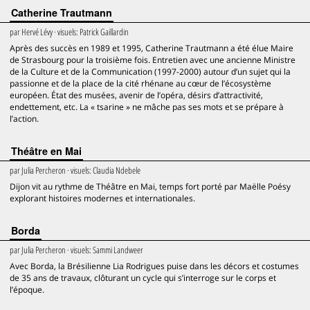
Catherine Trautmann
par
Hervé Lévy
· visuels:
Patrick Gaillardin
Après des succès en 1989 et 1995, Catherine Trautmann a été élue Maire
de Strasbourg pour la troisième fois. Entretien avec une ancienne Ministre
de la Culture et de la Communication (1997-2000) autour d’un sujet qui la
passionne et de la place de la cité rhénane au cœur de l’écosystème
européen. État des musées, avenir de l’opéra, désirs d’attractivité,
endettement, etc. La « tsarine » ne mâche pas ses mots et se prépare à
l’action.
Théâtre en Mai
par
Julia Percheron
· visuels:
Claudia Ndebele
Dijon vit au rythme de Théâtre en Mai, temps fort porté par Maëlle Poésy
explorant histoires modernes et internationales.
Borda
par
Julia Percheron
· visuels:
Sammi Landweer
Avec Borda, la Brésilienne Lia Rodrigues puise dans les décors et costumes
de 35 ans de travaux, clôturant un cycle qui s’interroge sur le corps et
l’époque.