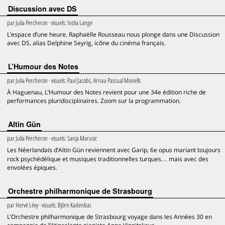
Discussion avec DS
par
Julia Percheron
· visuels:
India Lange
L’espace d’une heure, Raphaëlle Rousseau nous plonge dans une Discussion
avec DS, alias Delphine Seyrig, icône du cinéma français.
L’Humour des Notes
par
Julia Percheron
· visuels:
Paul Jacobs, Arnau Pascual Monells
À Haguenau, L’Humour des Notes revient pour une 34e édition riche de
performances pluridisciplinaires. Zoom sur la programmation.
Altin Gün
par
Julia Percheron
· visuels:
Sanja Marusic
Les Néerlandais d’Altin Gün reviennent avec Garip, 6e opus mariant toujours
rock psychédélique et musiques traditionnelles turques… mais avec des
envolées épiques.
Orchestre philharmonique de Strasbourg
par
Hervé Lévy
· visuels:
Björn Kadenbac
L’Orchestre philharmonique de Strasbourg voyage dans les Années 30 en