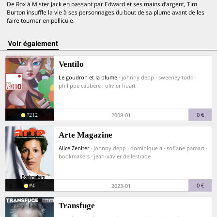
De Rox à Mister Jack en passant par Edward et ses mains d’argent, Tim
Burton insuffle la vie à ses personnages du bout de sa plume avant de les
faire tourner en pellicule.
voir également
Ventilo
Le goudron et la plume
· johnny depp · sweeney todd ·
philippe caubère · olivier huart
#212
0 €
2008-01
Arte Magazine
Alice Zeniter
· johnny depp · dominique a · sofiane pamart ·
bookmakers · jean-xavier de lestrade
#4
0 €
2023-01
Transfuge