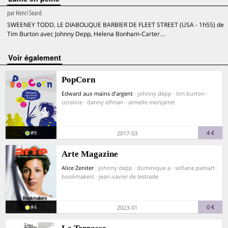
par
Henri Seard
SWEENEY TODD, LE DIABOLIQUE BARBIER DE FLEET STREET (USA - 1h55) de
Tim Burton avec Johnny Depp, Helena Bonham-Carter…
voir également
PopCorn
Edward aux mains d’argent
· johnny depp · tim burton ·
coraline · danny elfman · armelle monjarret
#9
4 €
2017-03
Arte Magazine
Alice Zeniter
· johnny depp · dominique a · sofiane pamart ·
bookmakers · jean-xavier de lestrade
#4
0 €
2023-01