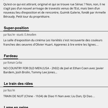
Qu’est-ce qui est attirant, original et qui se trouve rue Sénac ? Non, non, il ne
s’agit pas d’un nouvel arrivage de travestis venus de l’Est, mais bien d’un
nouveau lieu d’exposition et de rencontre, Guimik Galerie, fondé par Armelle
Béraudy. Petit tour du propriétaire.
Super-position
par
Nas/im
· visuels:
O.Amsellem
La salle d'exposition du cinéma Les Variétés s'est recouverte des couleurs
franches des oeuvres d'Olivier Huart. Apprenez à lire entre les lignes…
Fardeau
par
Romain Carlioz
NO COUNTRY FOR OLD MEN (USA - 2h02) de Joel et Ethan Coen avec Javier
Bardem, Josh Brolin, Tommy Lee Jones...
Le train des râles
par
Nas/im
TRAIN DE NUIT (Chine - 1h34) de Diao Yi Nan avec Liu Dan, Qi Dao…
Lame en peine