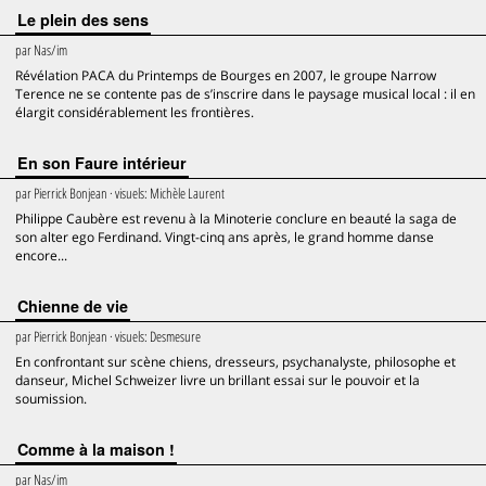
Le plein des sens
par
Nas/im
Révélation PACA du Printemps de Bourges en 2007, le groupe Narrow
Terence ne se contente pas de s’inscrire dans le paysage musical local : il en
élargit considérablement les frontières.
En son Faure intérieur
par
Pierrick Bonjean
· visuels:
Michèle Laurent
Philippe Caubère est revenu à la Minoterie conclure en beauté la saga de
son alter ego Ferdinand. Vingt-cinq ans après, le grand homme danse
encore...
Chienne de vie
par
Pierrick Bonjean
· visuels:
Desmesure
En confrontant sur scène chiens, dresseurs, psychanalyste, philosophe et
danseur, Michel Schweizer livre un brillant essai sur le pouvoir et la
soumission.
Comme à la maison !
par
Nas/im