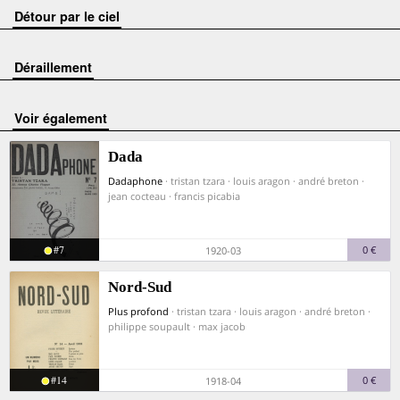
Détour par le ciel
Déraillement
voir également
Dada
Dadaphone
· tristan tzara · louis aragon · andré breton ·
jean cocteau · francis picabia
#7
0 €
1920-03
Nord-Sud
Plus profond
· tristan tzara · louis aragon · andré breton ·
philippe soupault · max jacob
#14
0 €
1918-04