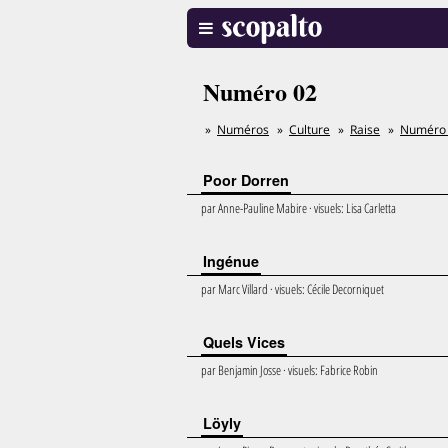
Numéro 02
Numéros
Culture
Raise
Numéro
Poor Dorren
par
Anne-Pauline Mabire
· visuels:
Lisa Carletta
Ingénue
par
Marc Villard
· visuels:
Cécile Decorniquet
Quels Vices
par
Benjamin Josse
· visuels:
Fabrice Robin
Löyly