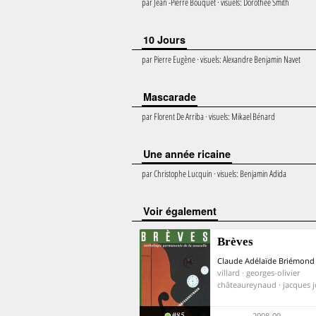
par
Jean -Pierre Bouquet
· visuels:
Dorothée Smith
10 Jours
par
Pierre Eugène
· visuels:
Alexandre Benjamin Navet
Mascarade
par
Florent De Arriba
· visuels:
Mikael Bénard
Une année ricaine
par
Christophe Lucquin
· visuels:
Benjamin Adida
voir également
Brèves
Claude Adélaïde Briémond
villard · georges-olivier
châteaureynaud · jacques 
#85
2008-09