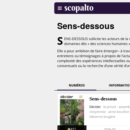
Sens-dessous
S
ENS-DESSOUS sollicite les acteurs de la vi
domaines dits « des sciences humaines », 
Elle a pour ambition de faire émerger– à trav
entretiens ou témoignages à propos de l’actua
complexité des expériences intellectuelles o
consensuels ou la recherche d’une vérité d’un
NUMÉROS
INFORMATIO
Sens-dessous
Décider
· le prince · assem
citoyennes · anne bouillon 
fabienne brugère
#37
2026-03