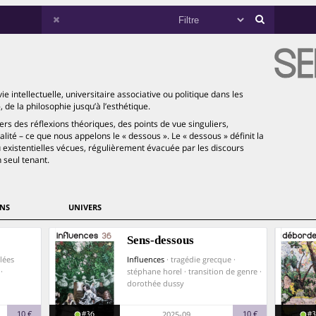
e intellectuelle, universitaire associative ou politique dans les
de la philosophie jusqu’à l’esthétique.
ers des réflexions théoriques, des points de vue singuliers,
lité – ce que nous appelons le « dessous ». Le « dessous » définit la
u existentielles vécues, régulièrement évacuée par les discours
 seul tenant.
NS
UNIVERS
Sens-dessous
blées
Influences
· tragédie grecque ·
·
stéphane horel · transition de genre ·
dorothée dussy
#36
#3
10 €
10 €
2025-09