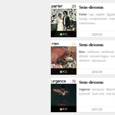
Sens-dessous
Parler
· rap · naples · égyp
trump · complotisme · mar
marionneau
#25
2020-03
Sens-dessous
Rien
· nihilisme · athéisme 
dhôtel · vincent liegey · nic
clément · damascius
#22
2018-09
Sens-dessous
Urgence
· banques · déport
burundi · burn out · mal-
#19
2017-03