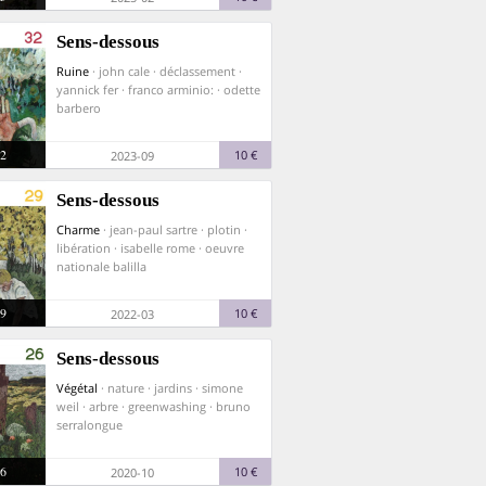
Sens-dessous
Ruine
· john cale · déclassement ·
yannick fer · franco arminio: · odette
barbero
2
10 €
2023-09
Sens-dessous
Charme
· jean-paul sartre · plotin ·
libération · isabelle rome · oeuvre
nationale balilla
9
10 €
2022-03
Sens-dessous
Végétal
· nature · jardins · simone
weil · arbre · greenwashing · bruno
serralongue
6
10 €
2020-10