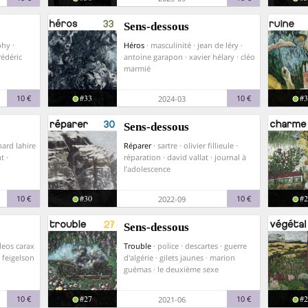
Sens-dessous
hy ·
Héros
· masculinité · jean de léry ·
rédéric
antoine garapon · xavier hélary · cléo
marmié
#33
#3
10 €
10 €
2024-03
Sens-dessous
nard lahire
Réparer
· sartre · olivier fillieule ·
t ·
réparation · david vallat · journal à
l’adolescence
#30
#2
10 €
10 €
2022-09
Sens-dessous
 leos carax
Trouble
· police · descartes · guerre
n feigelson
d'algérie · gilets jaunes · marion
guémas · le deuxième sexe
#27
#2
10 €
10 €
2021-06