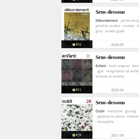
Sens-dessous
Débordement
· james murp
günther anders · inceste · f
gros · eusebi güell
#34
2024-09
Sens-dessous
Enfant
· tomi ungerer · ber
· gpa · imagination et enfan
enfants et cinéma
#31
2023-04
Sens-dessous
Oubli
· nietzsche · goulag ·
· garance le caisne · kristia
· écosophie
#28
2021-09