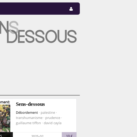
Sens-dessous
Débordement
· palestine ·
transhumanisme · prudence ·
guillaume tiffon · david cayla
5
10 €
2025-02