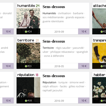
Sens-dessous
te · donald
Humanités
· civilisation · barbarie ·
cel
sos méditerranée · grands espaces ·
guerre identitaire
#24
#2
10 €
10 €
2019-09
Sens-dessous
· andré
Territoire
· régis sauder · yaoundé ·
olas
uber · philippe rekacewicz · spanglish
· zone à défendre
#21
#2
10 €
10 €
2018-05
Sens-dessous
ation ·
Réputation
· turquie · simone weil ·
logement
ralph ellison · faciès · gilles rochier ·
raphaël jacoulot
#18
#1
10 €
10 €
2016-09