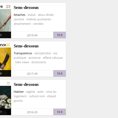
Sens-dessous
Attaches
· dubaï · abou dhabi ·
racisme · maîtres auxiliaires ·
attachement · vendéo
3
10 €
2019-04
Sens-dessous
Transparence
· xénophobie · vie
publique · avicenne · affaire cahuzac
· fake news · doctorants
0
10 €
2017-09
Sens-dessous
Habiter
· algérie · asile · crise du
logement · culture rom · ehpad ·
gorizia
7
10 €
2016-03