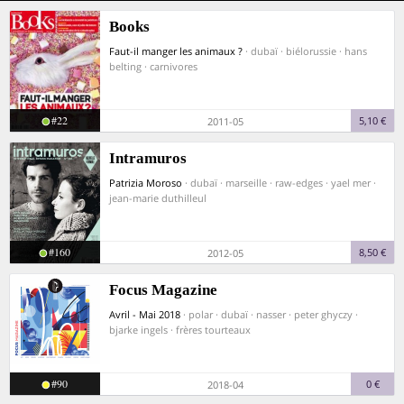
Books
Faut-il manger les animaux ?
· dubaï · biélorussie · hans
belting · carnivores
#22
5,10 €
2011-05
Intramuros
Patrizia Moroso
· dubaï · marseille · raw-edges · yael mer ·
jean-marie duthilleul
#160
8,50 €
2012-05
Focus Magazine
Avril - Mai 2018
· polar · dubaï · nasser · peter ghyczy ·
bjarke ingels · frères tourteaux
#90
0 €
2018-04