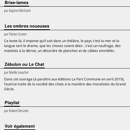
Brise-lames
par
Daphné Bitchatch
Les ombres noueuses
par
Florian Graton
Ce texte-là, il importe qu’il soit dans un théâtre, le pays c’est la mer et la
langue sert le drame, que les choses soient dites : c’est un naufrage, des
matelots à la dérive, un désordre de planches et de câbles emmêlés.
Zébulon ou Le Chat
par
Maëlle Levacher
Dans cet ouvrage (à paraître aux éditions La Part Commune en avril 2019),
l’autrice traite de la société des chats à la manière des moralistes du Grand
Siècle.
Playlist
par
Roland Derudet
voir également