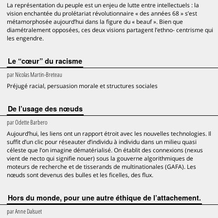
La représentation du peuple est un enjeu de lutte entre intellectuels : la
vision enchantée du prolétariat révolutionnaire « des années 68 » s’est
métamorphosée aujourd’hui dans la figure du « beauf ». Bien que
diamétralement opposées, ces deux visions partagent l’ethno- centrisme qui
les engendre.
Le “cœur” du racisme
par
Nicolas Martin-Breteau
Préjugé racial, persuasion morale et structures sociales
De l’usage des nœuds
par
Odette Barbero
Aujourd’hui, les liens ont un rapport étroit avec les nouvelles technologies. Il
suffit d’un clic pour réseauter d’individu à individu dans un milieu quasi
céleste que l’on imagine dématérialisé. On établit des connexions (nexus
vient de necto qui signifie nouer) sous la gouverne algorithmiques de
moteurs de recherche et de tisserands de multinationales (GAFA). Les
nœuds sont devenus des bulles et les ficelles, des flux.
Hors du monde, pour une autre éthique de l’attachement.
par
Anne Dalsuet