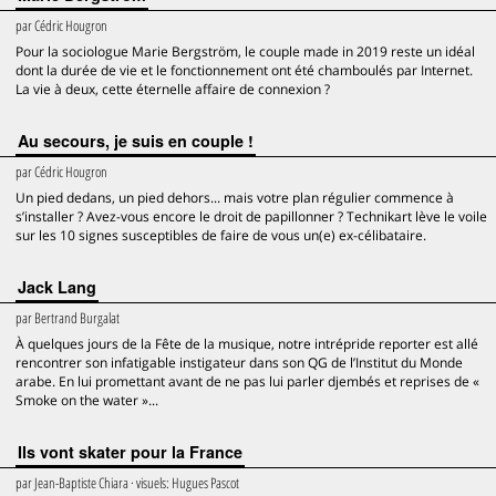
par
Cédric Hougron
Pour la sociologue Marie Bergström, le couple made in 2019 reste un idéal
dont la durée de vie et le fonctionnement ont été chamboulés par Internet.
La vie à deux, cette éternelle affaire de connexion ?
Au secours, je suis en couple !
par
Cédric Hougron
Un pied dedans, un pied dehors... mais votre plan régulier commence à
s’installer ? Avez-vous encore le droit de papillonner ? Technikart lève le voile
sur les 10 signes susceptibles de faire de vous un(e) ex-célibataire.
Jack Lang
par
Bertrand Burgalat
À quelques jours de la Fête de la musique, notre intrépride reporter est allé
rencontrer son infatigable instigateur dans son QG de l’Institut du Monde
arabe. En lui promettant avant de ne pas lui parler djembés et reprises de «
Smoke on the water »...
Ils vont skater pour la France
par
Jean-Baptiste Chiara
· visuels:
Hugues Pascot