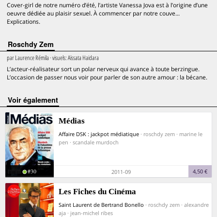
Cover-girl de notre numéro d’été, l’artiste Vanessa Jova est à l’origine d’une
oeuvre dédiée au plaisir sexuel. À commencer par notre couve...
Explications.
Roschdy Zem
par
Laurence Rémila
· visuels:
Aïssata Haidara
L’acteur-réalisateur sort un polar nerveux qui avance à toute berzingue.
L’occasion de passer nous voir pour parler de son autre amour : la bécane.
voir également
Médias
Affaire DSK : jackpot médiatique
· roschdy zem · marine le
pen · scandale murdoch
#30
4,50 €
2011-09
Les Fiches du Cinéma
Saint Laurent de Bertrand Bonello
· roschdy zem · alexandre
aja · jean-michel ribes