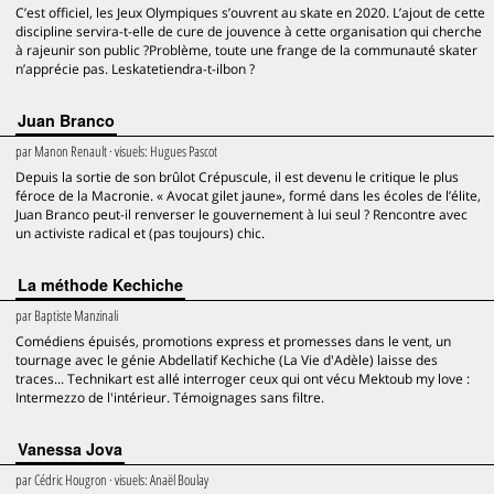
C’est officiel, les Jeux Olympiques s’ouvrent au skate en 2020. L’ajout de cette
discipline servira-t-elle de cure de jouvence à cette organisation qui cherche
à rajeunir son public ?Problème, toute une frange de la communauté skater
n’apprécie pas. Leskatetiendra-t-ilbon ?
Juan Branco
par
Manon Renault
· visuels:
Hugues Pascot
Depuis la sortie de son brûlot Crépuscule, il est devenu le critique le plus
féroce de la Macronie. « Avocat gilet jaune», formé dans les écoles de l’élite,
Juan Branco peut-il renverser le gouvernement à lui seul ? Rencontre avec
un activiste radical et (pas toujours) chic.
La méthode Kechiche
par
Baptiste Manzinali
Comédiens épuisés, promotions express et promesses dans le vent, un
tournage avec le génie Abdellatif Kechiche (La Vie d'Adèle) laisse des
traces... Technikart est allé interroger ceux qui ont vécu Mektoub my love :
Intermezzo de l'intérieur. Témoignages sans filtre.
Vanessa Jova
par
Cédric Hougron
· visuels:
Anaël Boulay