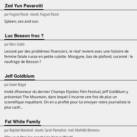
Zed Yun Pavarotti
par
Hugues Pascot
· visuels:
Hugues Pascot
Spleen, sex and sun.
Luc Besson froc ?
par
Marc Godin
Lessivé par des problèmes financiers, le réal’ revient avec une histoire de
femme fatale russe en petite culotte. Misogyne, bas de plafond, suranné : le
naufrage de Besson ?
Jeff Goldblum
par
Xavier Magot
Invité d’honneur du dernier Champs Elysées Film Festival, Jeff Goldblum y
présentait The Mountain, dans lequel il incarne une fois de plus un
scientifique inquiétant. On en a profité pour lui envoyer notre journaliste le
plus cash...
Fat White Family
par
Baptiste Manzinali
· visuels:
Sarah Piantadosi
· trad:
Mathilde Bienvenu