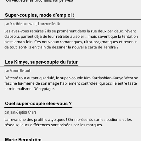
"On veut être les prochains Kanye West"
Super-couples, mode d’emploi !
par
Dorothée Louessard, Laurence Rémila
Les avez-vous repérés ? Ils se promènent dans la rue deux par deux, rêvent
d’absolu, parlent déjà de leur retraite au soleil... mais savent que la tentation
n’est jamais loin. Ces nouveaux romantiques, ultra-pragmatiques et revenus
de tout, sont-ils en train de dessiner la nouvelle carte de Tendre ?
Les Kimye, super-couple du futur
par
Manon Renault
Détesté tout autant qu’adulé, le super-couple Kim Kardashian-Kanye West se
fascine lui-même de son image habilement contrôlée, qui oscille entre faste
et minimalisme. Décryptage.
Quel super-couple êtes-vous ?
par
Jean-Baptiste Chiara
La revanche des profifils atypiques ! Omniprésents sur les podiums et les
réseaux, leurs différences sont prisées par les marques.
Marie Bergström