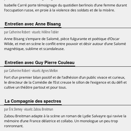
Isabelle Carré porte témoignage du quotidien berlinois d’une femme durant
l’occupation russe, en proie à la violence des soldats et de la misère.
Entretien avec Anne Bisang
par
Catherine Robert
· visuels:
Hélène Tobler
Anne Bisang s’empare de Salomé, pièce fulgurante et poétique d’Oscar
Wilde, et met en scène le conflit entre pouvoir et désir autour d’une Salomé
magnétique, sublime et scandaleuse.
Entretien avec Guy Pierre Couleau
par
Catherine Robert
· visuels:
Agnes Mellon
Fort d’un premier bilan positif et de l’adhésion d’un public vivace et curieux,
le directeur de la Comédie de l’Est creuse le sillon de l’exigence et du défi et
cultive un théâtre partout et pour tous.
La Compagnie des spectres
par
Éric Demey
· visuels:
Zabou Breitman
Zabou Breitman adapte à la scène un roman de Lydie Salvayre qui ravive la
mémoire d’une France délatrice et collabo. Un monologue un peu trop
ronronnant.