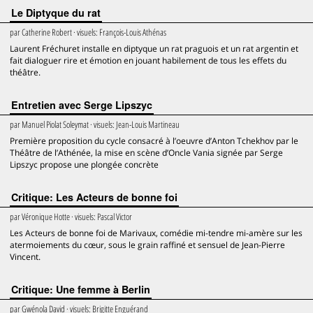
Le Diptyque du rat
par
Catherine Robert
· visuels:
François-Louis Athénas
Laurent Fréchuret installe en diptyque un rat praguois et un rat argentin et
fait dialoguer rire et émotion en jouant habilement de tous les effets du
théâtre.
Entretien avec Serge Lipszyc
par
Manuel Piolat Soleymat
· visuels:
Jean-Louis Martineau
Première proposition du cycle consacré à l’oeuvre d’Anton Tchekhov par le
Théâtre de l’Athénée, la mise en scène d’Oncle Vania signée par Serge
Lipszyc propose une plongée concrète
Critique: Les Acteurs de bonne foi
par
Véronique Hotte
· visuels:
Pascal Victor
Les Acteurs de bonne foi de Marivaux, comédie mi-tendre mi-amère sur les
atermoiements du cœur, sous le grain raffiné et sensuel de Jean-Pierre
Vincent.
Critique: Une femme à Berlin
par
Gwénola David
· visuels:
Brigitte Enguérand