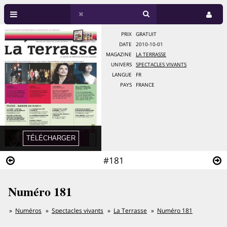
PRIX
GRATUIT
DATE
2010-10-01
MAGAZINE
LA TERRASSE
UNIVERS
SPECTACLES VIVANTS
LANGUE
FR
PAYS
FRANCE
#181
Numéro 181
Numéros
Spectacles vivants
La Terrasse
Numéro 181