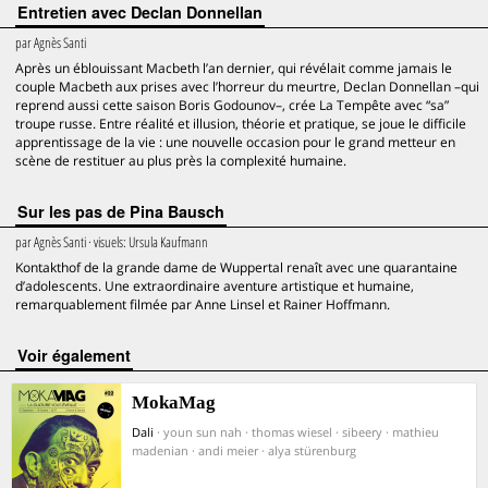
Entretien avec Declan Donnellan
par
Agnès Santi
Après un éblouissant Macbeth l’an dernier, qui révélait comme jamais le
couple Macbeth aux prises avec l’horreur du meurtre, Declan Donnellan –qui
reprend aussi cette saison Boris Godounov–, crée La Tempête avec “sa”
troupe russe. Entre réalité et illusion, théorie et pratique, se joue le difficile
apprentissage de la vie : une nouvelle occasion pour le grand metteur en
scène de restituer au plus près la complexité humaine.
Sur les pas de Pina Bausch
par
Agnès Santi
· visuels:
Ursula Kaufmann
Kontakthof de la grande dame de Wuppertal renaît avec une quarantaine
d’adolescents. Une extraordinaire aventure artistique et humaine,
remarquablement filmée par Anne Linsel et Rainer Hoffmann.
voir également
MokaMag
Dali
· youn sun nah · thomas wiesel · sibeery · mathieu
madenian · andi meier · alya stürenburg