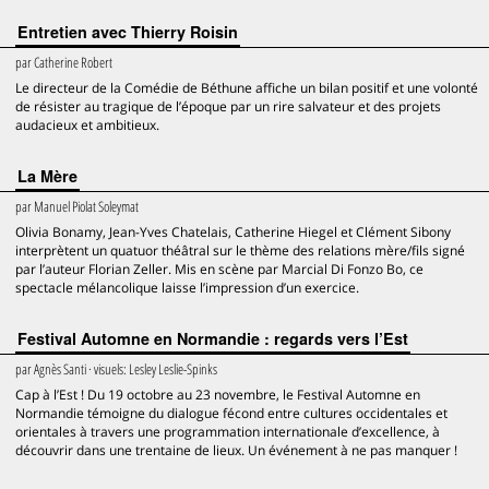
Entretien avec Thierry Roisin
par
Catherine Robert
Le directeur de la Comédie de Béthune affiche un bilan positif et une volonté
de résister au tragique de l’époque par un rire salvateur et des projets
audacieux et ambitieux.
La Mère
par
Manuel Piolat Soleymat
Olivia Bonamy, Jean-Yves Chatelais, Catherine Hiegel et Clément Sibony
interprètent un quatuor théâtral sur le thème des relations mère/fils signé
par l’auteur Florian Zeller. Mis en scène par Marcial Di Fonzo Bo, ce
spectacle mélancolique laisse l’impression d’un exercice.
Festival Automne en Normandie : regards vers l’Est
par
Agnès Santi
· visuels:
Lesley Leslie-Spinks
Cap à l’Est ! Du 19 octobre au 23 novembre, le Festival Automne en
Normandie témoigne du dialogue fécond entre cultures occidentales et
orientales à travers une programmation internationale d’excellence, à
découvrir dans une trentaine de lieux. Un événement à ne pas manquer !