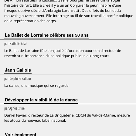
De À mon seul désir à Lascaux, Gaëlle Bourges ne cesse d’interroger
l’histoire de l’art. Elle a créé il y a un an Conjurer la peur, inspiré d’une
fresque du xive siècle d’Ambrogio Lorenzetti : Des effets du bon et du
mauvais gouvernement. Elle interroge au fil de son travail la portée politique
de la représentation des corps.
Le Ballet de Lorraine célèbre ses 50 ans
par
Nathalie Yokel
Le Ballet de Lorraine fête son jubilé ! L’occasion pour son directeur de
revenir sur l’importance d’une politique publique au long cours.
Jann Gallois
par
Delphine Baffour
La danse, une musique qui se regarde
Développer la visibilité de la danse
par
Agnès Izrine
Daniel Favier, directeur de La Briqueterie, CDCN du Val-de-Marne, mesure
les atouts du nouveau label national.
voir également