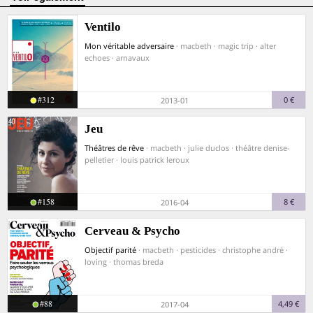
Ventilo
Mon véritable adversaire
· macbeth · magic trip · alter
echoes · arnavaux
#312
0 €
2013-01
Jeu
Théâtres de rêve
· macbeth · julie duclos · théâtre denise-
pelletier · louis patrick leroux
#158
8 €
2016-04
Cerveau & Psycho
Objectif parité
· macbeth · pesticides · christophe andré ·
loving · thomas breda
#88
4,49 €
2017-04