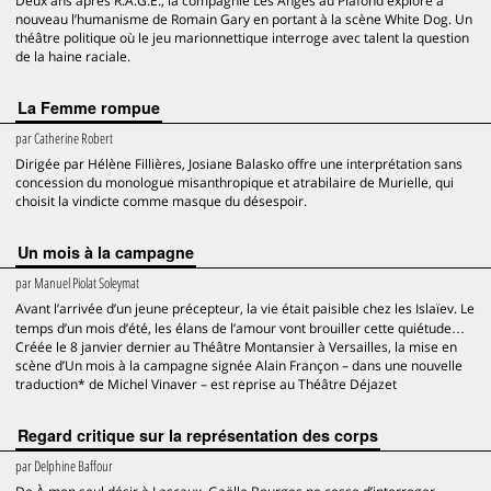
Deux ans après R.A.G.E., la compagnie Les Anges au Plafond explore à
nouveau l’humanisme de Romain Gary en portant à la scène White Dog. Un
théâtre politique où le jeu marionnettique interroge avec talent la question
de la haine raciale.
La Femme rompue
par
Catherine Robert
Dirigée par Hélène Fillières, Josiane Balasko offre une interprétation sans
concession du monologue misanthropique et atrabilaire de Murielle, qui
choisit la vindicte comme masque du désespoir.
Un mois à la campagne
par
Manuel Piolat Soleymat
Avant l’arrivée d’un jeune précepteur, la vie était paisible chez les Islaïev. Le
temps d’un mois d’été, les élans de l’amour vont brouiller cette quiétude…
Créée le 8 janvier dernier au Théâtre Montansier à Versailles, la mise en
scène d’Un mois à la campagne signée Alain Françon – dans une nouvelle
traduction* de Michel Vinaver – est reprise au Théâtre Déjazet
Regard critique sur la représentation des corps
par
Delphine Baffour