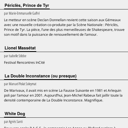
Périclès, Prince de Tyr
par
Marie-Emmanuelle Galfré
Le metteur en scène Declan Donnellan revient cette saison aux Gémeaux
avec une nouvelle création co-produite par la Scène Nationale : Périclès,
Prince de Tyr. La pièce, l’une des plus merveilleuses de Shakespeare, trouve
son motif dans la puissance de renouvellement de l’amour.
Lionel Massétat
par
Isabelle Stibbe
Festival Rencontres InCité
La Double Inconstance (ou presque)
par
Manuel Piolat Soleymat
De Marivaux, il avait mis en scène La Fausse Suivante en 1981 et Arlequin
poli par l’amour en 2001. Aujourd’hui, Jean-Michel Rabeux fait jaillir toute la
densité contemporaine de La Double Inconstance. Magnifique.
White Dog
par
Agnès Santi